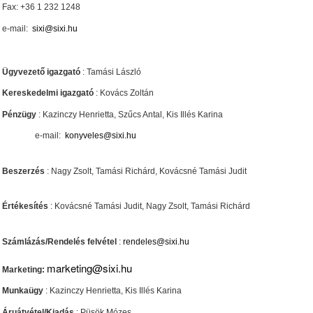
Fax: +36 1 232 1248
e-mail:
sixi@sixi.hu
Ügyvezető igazgató
: Tamási László
Kereskedelmi igazgató
: Kovács Zoltán
Pénzügy
: Kazinczy Henrietta, Szűcs Antal, Kis Illés Karina
e-mail:
konyveles@sixi.hu
Beszerzés
: Nagy Zsolt, Tamási Richárd, Kovácsné Tamási Judit
Értékesítés
: Kovácsné Tamási Judit, Nagy Zsolt, Tamási Richárd
Számlázás/Rendelés felvétel
:
rendeles@sixi.hu
marketing@sixi.hu
Marketing:
Munkaügy
: Kazinczy Henrietta, Kis Illés Karina
Áruátvétel/Kiadás
: Püsök Mózes