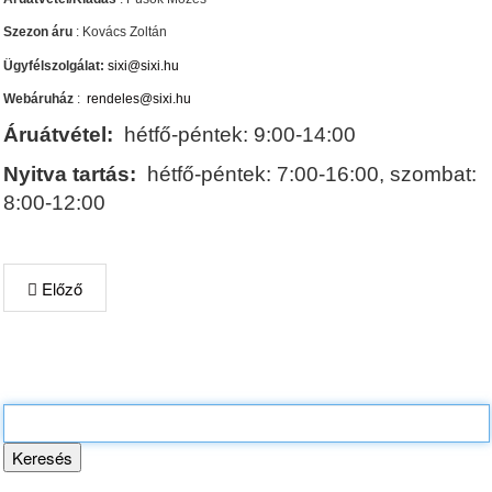
Szezon áru
: Kovács Zoltán
Ügyfélszolgálat:
sixi@sixi.hu
Webáruház
:
rendeles@sixi.hu
Áruátvétel:
hétfő-péntek: 9:00-14:00
Nyitva tartás:
hétfő-péntek: 7:00-16:00, szombat:
8:00-12:00
Előző