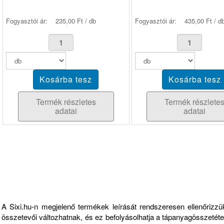
Fogyasztói ár:
235,00 Ft / db
Fogyasztói ár:
435,00 Ft / d
Termék részletes
Termék részlete
adatai
adatai
Fontos információk
A Sixi.hu-n megjelenő termékek leírását rendszeresen ellenőriz
összetevői változhatnak, és ez befolyásolhatja a tápanyagösszetételt