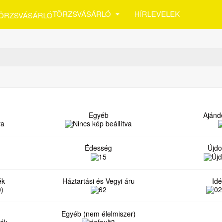
TÖRZSVÁSÁRLÓ
HÍRLEVELEK
Egyéb
Ajánd
Édesség
Újd
ék
Háztartási és Vegyi áru
Id
Egyéb (nem élelmiszer)