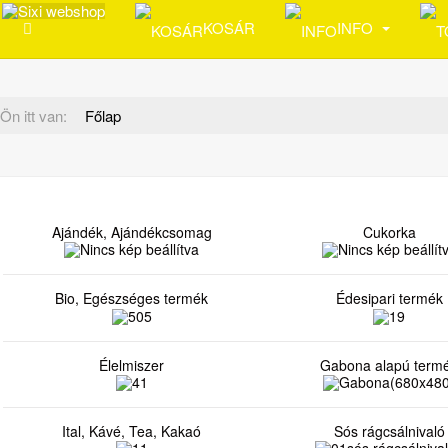
KOSÁR
INFO
Ön itt van:
Főlap
Ajándék, Ajándékcsomag
Cukorka
Bio, Egészséges termék
Édesipari termék
Élelmiszer
Gabona alapú term
Ital, Kávé, Tea, Kakaó
Sós rágcsálnivaló