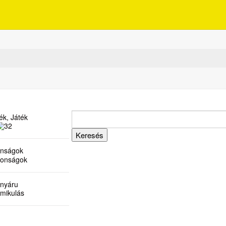
ék, Játék
onságok
ényáru