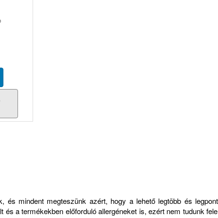
b
s
zük, és mindent megteszünk azért, hogy a lehető legtöbb és legp
 és a termékekben előforduló allergéneket is, ezért nem tudunk felelő