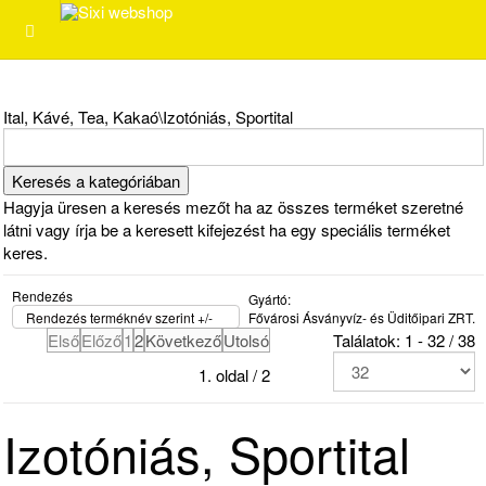
Ital, Kávé, Tea, Kakaó\Izotóniás, Sportital
Hagyja üresen a keresés mezőt ha az összes terméket szeretné
látni vagy írja be a keresett kifejezést ha egy speciális terméket
keres.
Rendezés
Gyártó:
Rendezés terméknév szerint +/-
Fővárosi Ásványvíz- és Üditőipari ZRT.
Első
Előző
1
2
Következő
Utolsó
Találatok: 1 - 32 / 38
1. oldal / 2
Izotóniás, Sportital