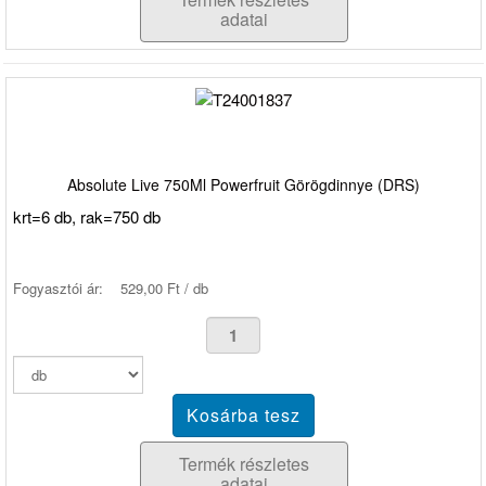
adatai
Absolute Live 750Ml Powerfruit Görögdinnye (DRS)
krt=6 db, rak=750 db
Fogyasztói ár:
529,00 Ft / db
Termék részletes
adatai