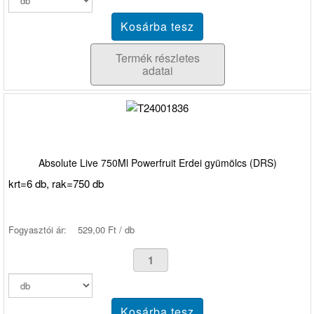
Termék részletes
adatai
Absolute Live 750Ml Powerfruit Erdei gyümölcs (DRS)
krt=6 db, rak=750 db
Fogyasztói ár:
529,00 Ft / db