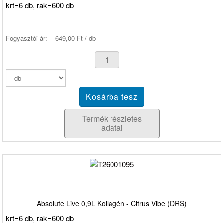
krt=6 db, rak=600 db
Fogyasztói ár:
649,00 Ft / db
Termék részletes
adatai
Absolute Live 0,9L Kollagén - Citrus Vibe (DRS)
krt=6 db, rak=600 db