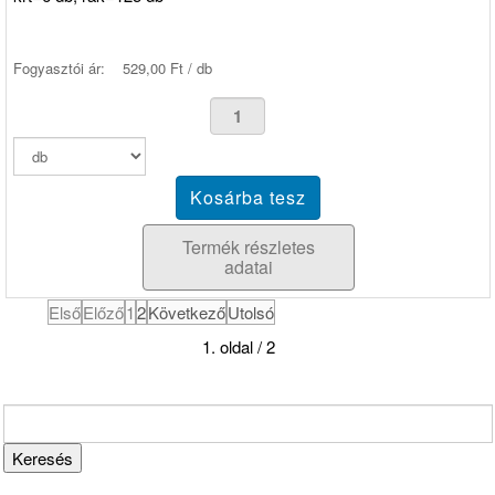
Fogyasztói ár:
529,00 Ft / db
Termék részletes
adatai
Első
Előző
1
2
Következő
Utolsó
1. oldal / 2