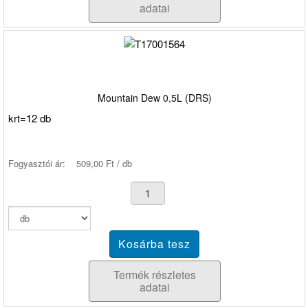
adatai
Mountain Dew 0,5L (DRS)
krt=12 db
Fogyasztói ár:
509,00 Ft / db
Termék részletes
adatai