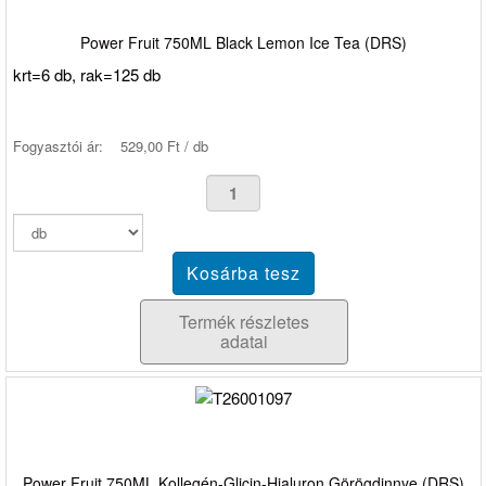
Power Fruit 750ML Black Lemon Ice Tea (DRS)
krt=6 db, rak=125 db
Fogyasztói ár:
529,00 Ft / db
Termék részletes
adatai
Power Fruit 750ML Kollegén-Glicin-Hialuron Görögdinnye (DRS)