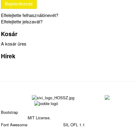
Elfelejtette felhasználónevét?
Elfelejtette jelszavát?
Kosár
A kosár üres
Hírek
Bootstrap
is a front-end framework of Twitter, Inc. Code
licensed under
MIT License.
Font Awesome
font licensed under
SIL OFL 1.1
.