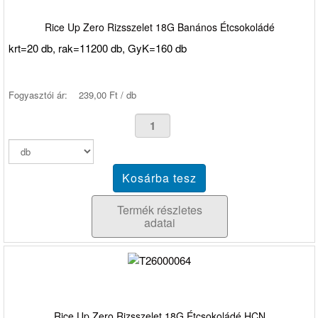
Rice Up Zero Rizsszelet 18G Banános Étcsokoládé
krt=20 db, rak=11200 db, GyK=160 db
Fogyasztói ár:
239,00 Ft / db
Termék részletes
adatai
Rice Up Zero Rizsszelet 18G Étcsokoládé HCN