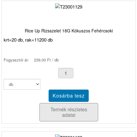
Rice Up Rizsszelet 18G Kókuszos Fehércsoki
krt=20 db, rak=11200 db
Fogyasztói ár:
239,00 Ft / db
Termék részletes
adatai