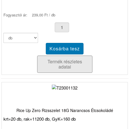
Fogyasztói ár:
239,00 Ft / db
Termék részletes
adatai
Rice Up Zero Rizsszelet 18G Narancsos Étcsokoládé
krt=20 db, rak=11200 db, GyK=160 db