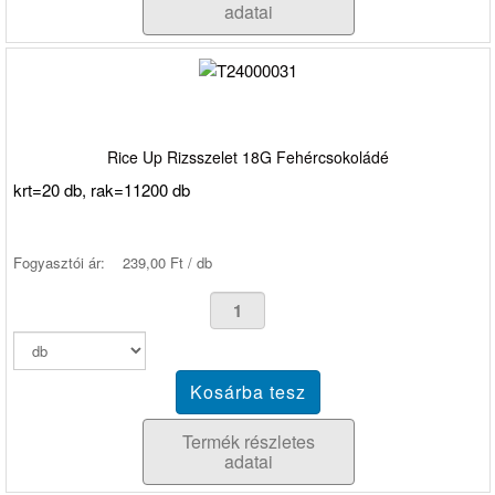
adatai
Rice Up Rizsszelet 18G Fehércsokoládé
krt=20 db, rak=11200 db
Fogyasztói ár:
239,00 Ft / db
Termék részletes
adatai