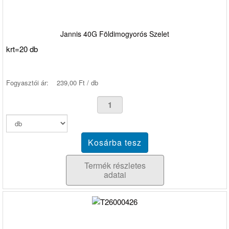
Jannis 40G Földimogyorós Szelet
krt=20 db
Fogyasztói ár:
239,00 Ft / db
Termék részletes
adatai