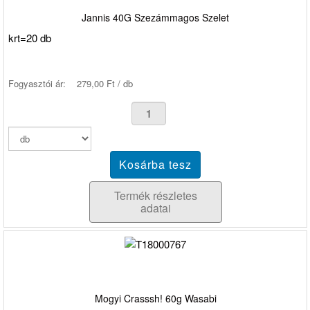
Jannis 40G Szezámmagos Szelet
krt=20 db
Fogyasztói ár:
279,00 Ft / db
Termék részletes
adatai
Mogyi Crasssh! 60g Wasabi