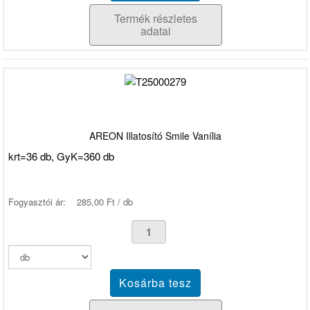
Termék részletes
adatai
AREON Illatosító Smile Vanília
krt=36 db, GyK=360 db
Fogyasztói ár:
285,00 Ft / db