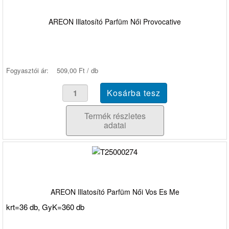
AREON Illatosító Parfüm Női Provocative
Fogyasztói ár:
509,00 Ft / db
Termék részletes
adatai
AREON Illatosító Parfüm Női Vos Es Me
krt=36 db, GyK=360 db