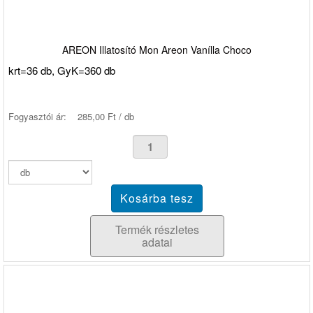
AREON Illatosító Mon Areon Vanílla Choco
krt=36 db, GyK=360 db
Fogyasztói ár:
285,00 Ft / db
Termék részletes
adatai