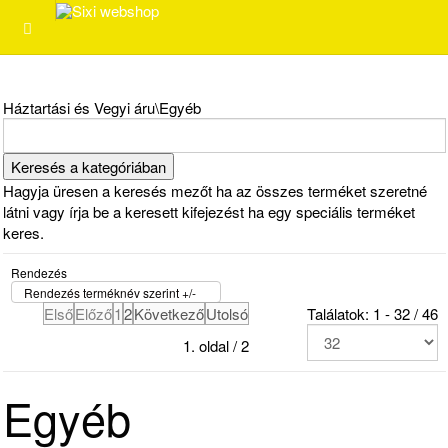
Háztartási és Vegyi áru\Egyéb
Hagyja üresen a keresés mezőt ha az összes terméket szeretné
látni vagy írja be a keresett kifejezést ha egy speciális terméket
keres.
Rendezés
Rendezés terméknév szerint +/-
Első
Előző
1
2
Következő
Utolsó
Találatok: 1 - 32 / 46
1. oldal / 2
Egyéb