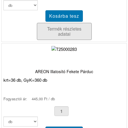
Termék részletes
adatai
AREON Illatosító Fekete Párduc
krt=36 db, GyK=360 db
Fogyasztói ár:
445,00 Ft / db