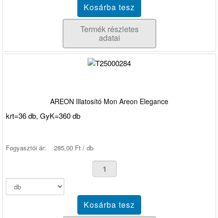
Termék részletes
adatai
AREON Illatosító Mon Areon Elegance
krt=36 db, GyK=360 db
Fogyasztói ár:
285,00 Ft / db