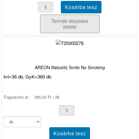
Termék részletes
adatai
AREON Illatosító Smile No Smoking
krt=36 db, GyK=360 db
Fogyasztói ár:
285,00 Ft / db