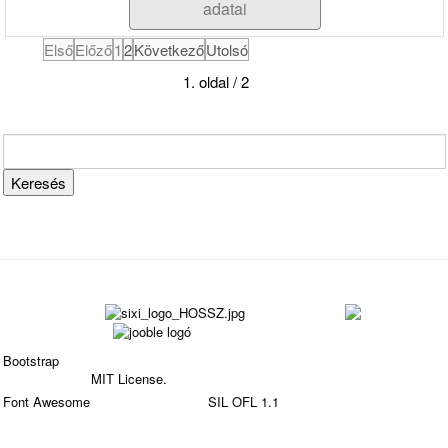
adatai
Első
Előző
1
2
Következő
Utolsó
1. oldal / 2
Bootstrap
is a front-end framework of Twitter, Inc. Code
licensed under
MIT License.
Font Awesome
font licensed under
SIL OFL 1.1
.