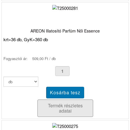
AREON Illatosító Parfüm Női Essence
krt=36 db, GyK=360 db
Fogyasztói ár:
509,00 Ft / db
Termék részletes
adatai