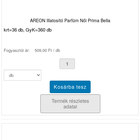
AREON Illatosító Parfüm Női Prima Bella
krt=36 db, GyK=360 db
Fogyasztói ár:
509,00 Ft / db
Termék részletes
adatai