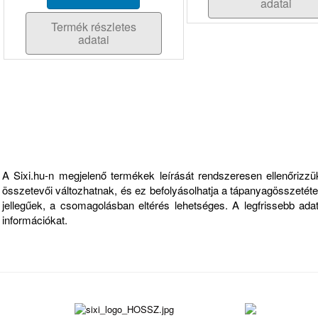
adatai
Termék részletes
adatai
Fontos információk
A Sixi.hu-n megjelenő termékek leírását rendszeresen ellenőriz
összetevői változhatnak, és ez befolyásolhatja a tápanyagösszetételt
jellegűek, a csomagolásban eltérés lehetséges. A legfrissebb ad
információkat.