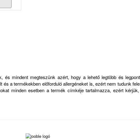
zük, és mindent megteszünk azért, hogy a lehető legtöbb és legp
 és a termékekben előforduló allergéneket is, ezért nem tudunk felelő
atokat minden esetben a termék címkéje tartalmazza, ezért kérjük