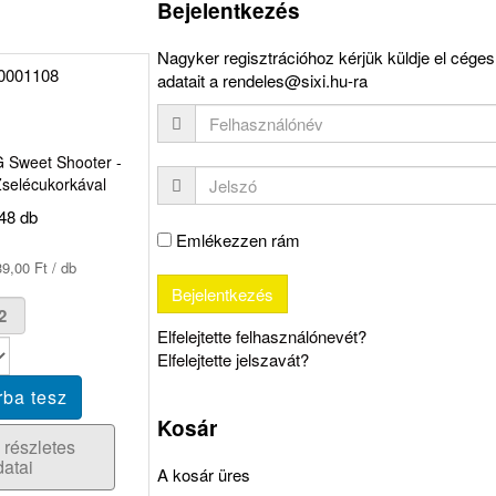
Bejelentkezés
Nagyker regisztrációhoz kérjük küldje el céges
adatait a rendeles@sixi.hu-ra
 Sweet Shooter -
 Zselécukorkával
48 db
Emlékezzen rám
9,00 Ft / db
Elfelejtette felhasználónevét?
Elfelejtette jelszavát?
Kosár
 részletes
datai
A kosár üres