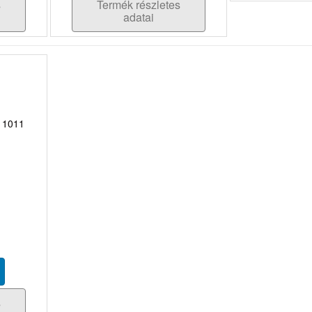
s
Termék részletes
adatai
 11011
s