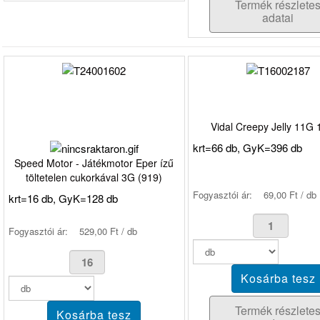
Termék részlete
adatai
Vidal Creepy Jelly 11G
krt=66 db, GyK=396 db
Speed Motor - Játékmotor Eper ízű
töltetelen cukorkával 3G (919)
Fogyasztói ár:
69,00 Ft / db
krt=16 db, GyK=128 db
Fogyasztói ár:
529,00 Ft / db
Termék részlete