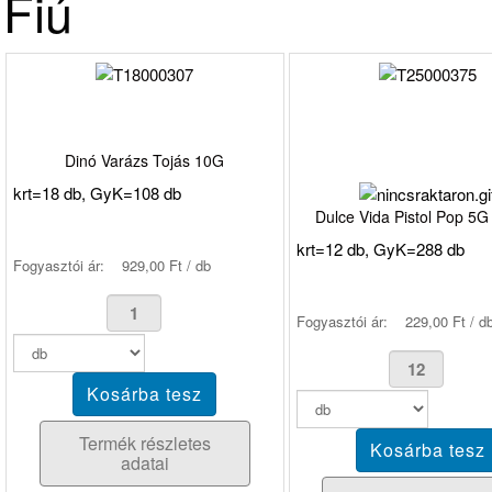
Fiú
Dinó Varázs Tojás 10G
krt=18 db, GyK=108 db
Dulce Vida Pistol Pop 5G
krt=12 db, GyK=288 db
Fogyasztói ár:
929,00 Ft / db
Fogyasztói ár:
229,00 Ft / d
Termék részletes
adatai