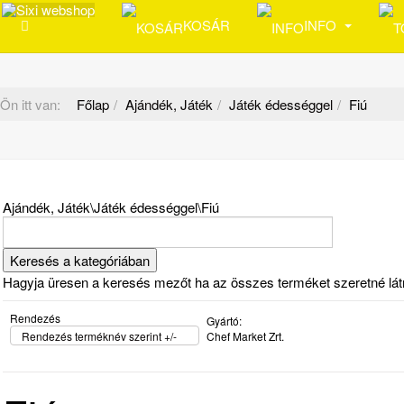
KOSÁR
INFO
Ön itt van:
Főlap
Ajándék, Játék
Játék édességgel
Fiú
Ajándék, Játék\Játék édességgel\Fiú
Hagyja üresen a keresés mezőt ha az összes terméket szeretné látni 
Rendezés
Gyártó:
Rendezés terméknév szerint +/-
Chef Market Zrt.