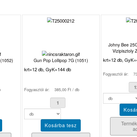
Johny Bee 25G
Vizipisztoly
krt=12 db, GyK=
 (1052)
Gun Pop Lollipop 7G (1051)
krt=12 db, GyK=144 db
Fogyasztói ár:
73
b
Fogyasztói ár:
385,00 Ft / db
Termék
a