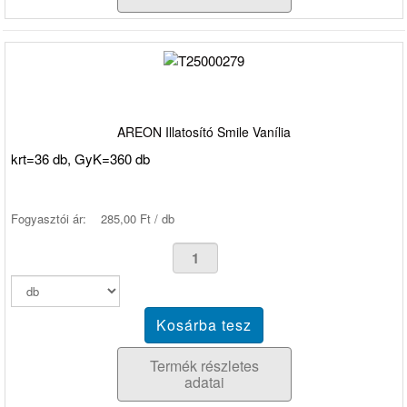
AREON Illatosító Smile Vanília
krt=36 db, GyK=360 db
Fogyasztói ár:
285,00 Ft / db
Termék részletes
adatai