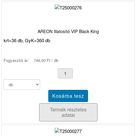
AREON Illatosító VIP Black King
krt=36 db, GyK=360 db
Fogyasztói ár:
749,00 Ft / db
Termék részletes
adatai