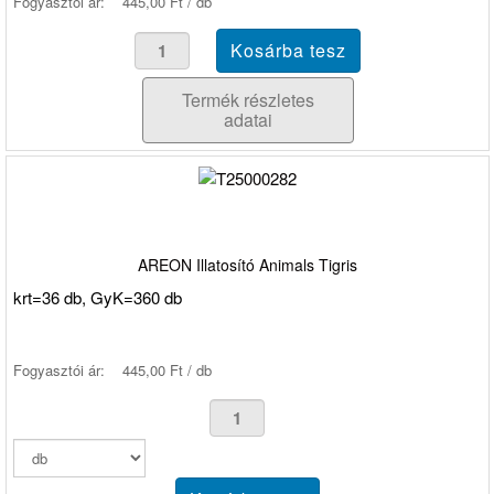
Fogyasztói ár:
445,00 Ft / db
Termék részletes
adatai
AREON Illatosító Animals Tigris
krt=36 db, GyK=360 db
Fogyasztói ár:
445,00 Ft / db