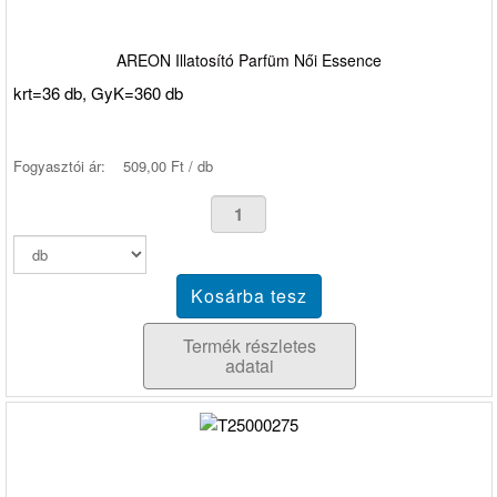
AREON Illatosító Parfüm Női Essence
krt=36 db, GyK=360 db
Fogyasztói ár:
509,00 Ft / db
Termék részletes
adatai