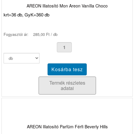
AREON Illatosító Mon Areon Vanílla Choco
krt=36 db, GyK=360 db
Fogyasztói ár:
285,00 Ft / db
Termék részletes
adatai
AREON Illatosító Parfüm Férfi Beverly Hills