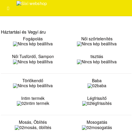
Háztartási és Vegyi áru
Fogápolás
Női szőrtelenítés
Női Tusfürdő, Sampon
tisztiás
Törlőkendő
Baba
Intim termék
Légfrissítő
Mosás, Öblítés
Mosogatás