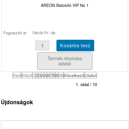
AREON Illatosító VIP No 1
Fogyasztói ár:
749,00 Ft / db
Termék részletes
adatai
Első
Előző
1
2
3
4
5
6
7
8
9
10
Következő
Utolsó
1. oldal / 10
Újdonságok