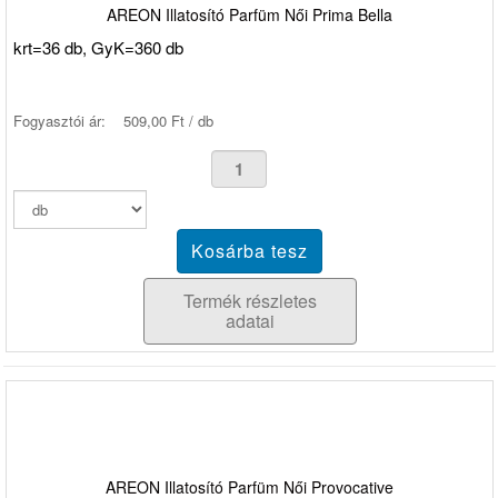
AREON Illatosító Parfüm Női Prima Bella
krt=36 db, GyK=360 db
Fogyasztói ár:
509,00 Ft / db
Termék részletes
adatai
AREON Illatosító Parfüm Női Provocative