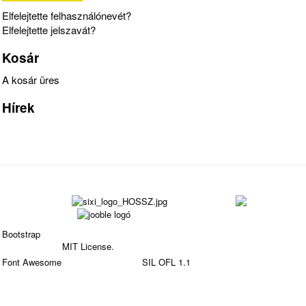
Elfelejtette felhasználónevét?
Elfelejtette jelszavát?
Kosár
A kosár üres
Hírek
Bootstrap
is a front-end framework of Twitter, Inc. Code
licensed under
MIT License.
Font Awesome
font licensed under
SIL OFL 1.1
.