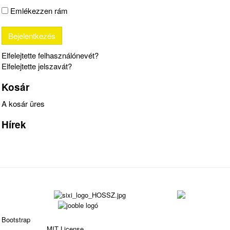
Emlékezzen rám
Elfelejtette felhasználónevét?
Elfelejtette jelszavát?
Kosár
A kosár üres
Hírek
Bootstrap
is a front-end framework of Twitter, Inc. Code
licensed under
MIT License.