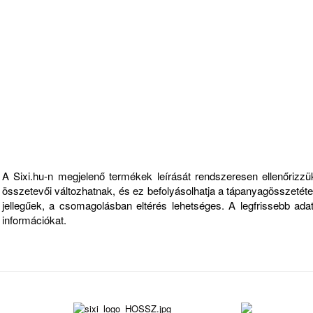
Fontos információk
A Sixi.hu-n megjelenő termékek leírását rendszeresen ellenőriz
összetevői változhatnak, és ez befolyásolhatja a tápanyagösszetételt
jellegűek, a csomagolásban eltérés lehetséges. A legfrissebb ad
információkat.