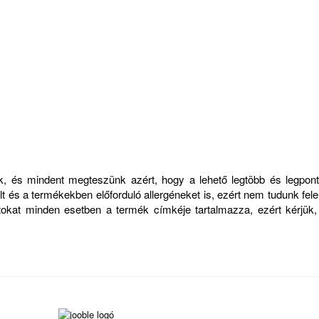
zük, és mindent megteszünk azért, hogy a lehető legtöbb és legp
 és a termékekben előforduló allergéneket is, ezért nem tudunk felelő
atokat minden esetben a termék címkéje tartalmazza, ezért kérjük