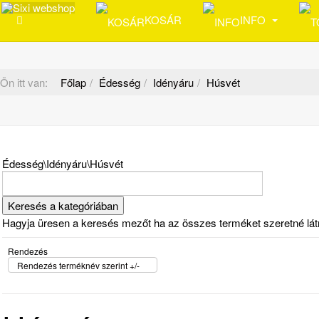
KOSÁR
INFO
Ön itt van:
Főlap
Édesség
Idényáru
Húsvét
Édesség\Idényáru\Húsvét
Hagyja üresen a keresés mezőt ha az összes terméket szeretné látni 
Rendezés
Rendezés terméknév szerint +/-