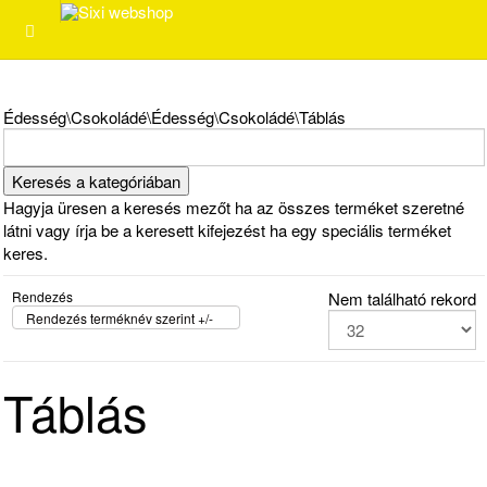
Édesség\Csokoládé\Édesség\Csokoládé\Táblás
Hagyja üresen a keresés mezőt ha az összes terméket szeretné
látni vagy írja be a keresett kifejezést ha egy speciális terméket
keres.
Rendezés
Nem található rekord
Rendezés terméknév szerint +/-
Táblás