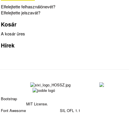
Elfelejtette felhasználónevét?
Elfelejtette jelszavát?
Kosár
A kosár üres
Hírek
Bootstrap
is a front-end framework of Twitter, Inc. Code
licensed under
MIT License.
Font Awesome
font licensed under
SIL OFL 1.1
.