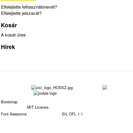
Elfelejtette felhasználónevét?
Elfelejtette jelszavát?
Kosár
A kosár üres
Hírek
Bootstrap
is a front-end framework of Twitter, Inc. Code
licensed under
MIT License.
Font Awesome
font licensed under
SIL OFL 1.1
.