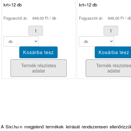
krt=12 db
krt=12 db
Fogyasztói ár:
649,00 Ft / db
Fogyasztói ár:
649,00 Ft / d
Termék részletes
Termék részlete
adatai
adatai
Fontos információk
A Sixi.hu-n megjelenő termékek leírását rendszeresen ellenőriz