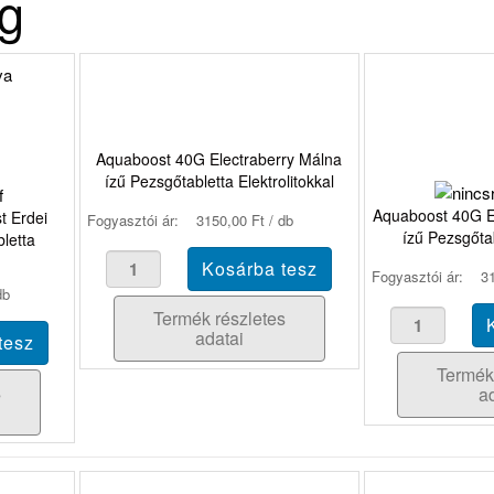
ag
Aquaboost 40G Electraberry Málna
ízű Pezsgőtabletta Elektrolitokkal
Aquaboost 40G Ene
t Erdei
Fogyasztói ár:
3150,00 Ft / db
ízű Pezsgőtab
letta
Fogyasztói ár:
31
db
Termék részletes
adatai
Termék
s
a