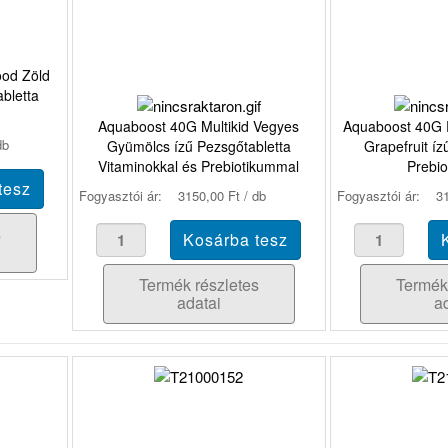
od Zöld
abletta
Aquaboost 40G Multikid Vegyes
Aquaboost 40G 
db
Gyümölcs ízű Pezsgőtabletta
Grapefruit íz
Vitaminokkal és Prebiotikummal
Prebi
Fogyasztói ár:
3150,00 Ft / db
Fogyasztói ár:
31
s
Termék részletes
Termék
adatai
a