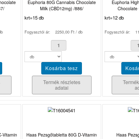
hocolate
Euphoria 80G Cannabis Chocolate
Euphoria Hig
7/
Milk (CBD12mg) /886/
Chocolate 
krt=15 db
krt=12 db
db
Fogyasztói ár:
2250,00 Ft / db
Fogyasztói ár:
11
s
Termék részletes
Termék
adatai
a
-Vitamin
Haas Pezsgőtabletta 80G D-Vitamin
Haas Pezsg