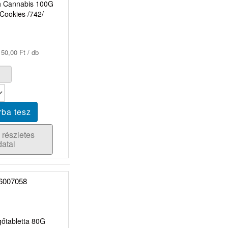
h Cannabis 100G
Cookies /742/
50,00 Ft / db
 részletes
datai
őtabletta 80G