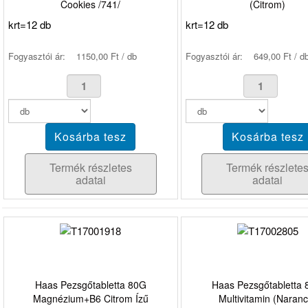
Cookies /741/
(Citrom)
krt=12 db
krt=12 db
Fogyasztói ár:
1150,00 Ft / db
Fogyasztói ár:
649,00 Ft / d
Termék részletes
Termék részlete
adatai
adatai
Haas Pezsgőtabletta 80G
Haas Pezsgőtabletta
Magnézium+B6 Citrom Ízű
Multivitamin (Naranc