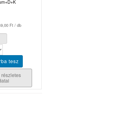
ium+D+K
9,00 Ft / db
 részletes
datai