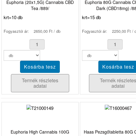
Euphoria (20x1,5G) Cannabis CBD
Euphoria 80G Cannabis C
Tea /889/
Dark (CBD18mg) /88
krt=10 db
krt=15 db
Fogyasztói ár:
2650,00 Ft / db
Fogyasztói ár:
2250,00 Ft / 
Termék részletes
Termék részlete
adatai
adatai
Euphoria High Cannabis 100G
Haas Pezsgőtabletta 80G C