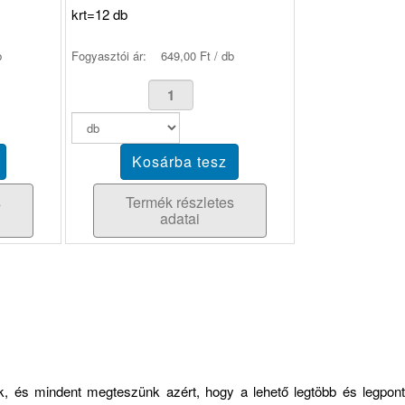
krt=12 db
b
Fogyasztói ár:
649,00 Ft / db
s
Termék részletes
adatai
zük, és mindent megteszünk azért, hogy a lehető legtöbb és legp