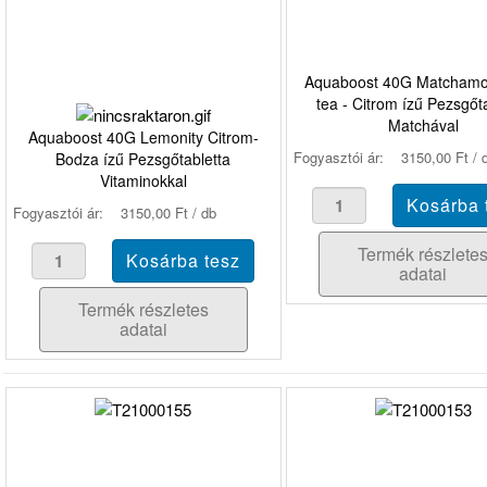
Aquaboost 40G Matchamo
tea - Citrom ízű Pezsgőt
Matchával
Aquaboost 40G Lemonity Citrom-
Fogyasztói ár:
3150,00 Ft / 
Bodza ízű Pezsgőtabletta
Vitaminokkal
Fogyasztói ár:
3150,00 Ft / db
Termék részlete
adatai
Termék részletes
adatai