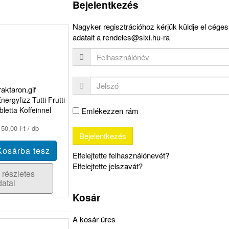
Bejelentkezés
Nagyker regisztrációhoz kérjük küldje el céges
adatait a rendeles@sixi.hu-ra
rgyfizz Tutti Frutti
letta Koffeinnel
Emlékezzen rám
50,00 Ft / db
Elfelejtette felhasználónevét?
Elfelejtette jelszavát?
 részletes
datai
Kosár
A kosár üres