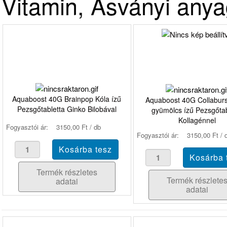
Vitamin, Ásványi any
Aquaboost 40G Brainpop Kóla ízű
Aquaboost 40G Collaburs
Pezsgőtabletta Ginko Bilobával
gyümölcs ízű Pezsgőtab
Kollagénnel
Fogyasztói ár:
3150,00 Ft / db
Fogyasztói ár:
3150,00 Ft / 
Termék részletes
Termék részlete
adatai
adatai