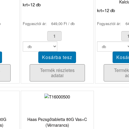
Kalc
krt=12 db
krt=12 db
b
Fogyasztói ár:
649,00 Ft / db
Fogyasztói ár:
64
s
Termék részletes
Termék
adatai
a
 80G
Haas Pezsgőtabletta 80G Vas+C
s)
(Vérnarancs)