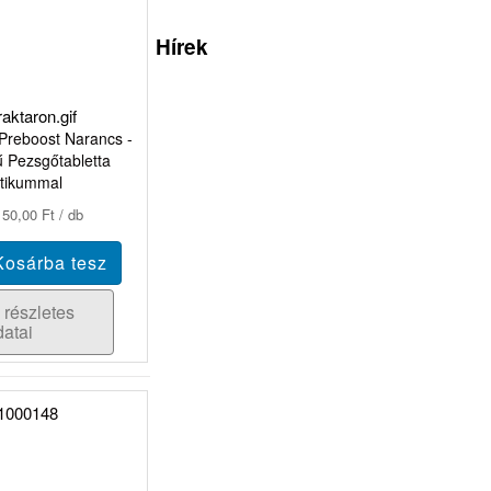
Hírek
Preboost Narancs -
ű Pezsgőtabletta
otikummal
50,00 Ft / db
 részletes
datai