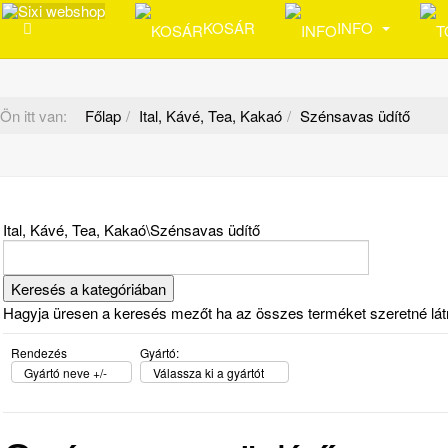
KOSÁR
INFO
Ön itt van:
Főlap
Ital, Kávé, Tea, Kakaó
Szénsavas üdítő
Ital, Kávé, Tea, Kakaó\Szénsavas üdítő
Hagyja üresen a keresés mezőt ha az összes terméket szeretné látni 
Rendezés
Gyártó:
Gyártó neve +/-
Válassza ki a gyártót