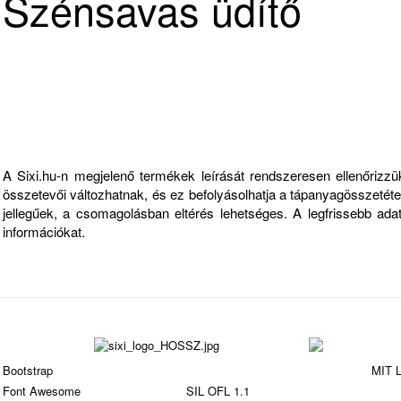
Szénsavas üdítő
Fontos információk
A Sixi.hu-n megjelenő termékek leírását rendszeresen ellenőriz
összetevői változhatnak, és ez befolyásolhatja a tápanyagösszetételt
jellegűek, a csomagolásban eltérés lehetséges. A legfrissebb ad
információkat.
Bootstrap
is a front-end framework of Twitter, Inc. Code licensed under
MIT L
Font Awesome
font licensed under
SIL OFL 1.1
.