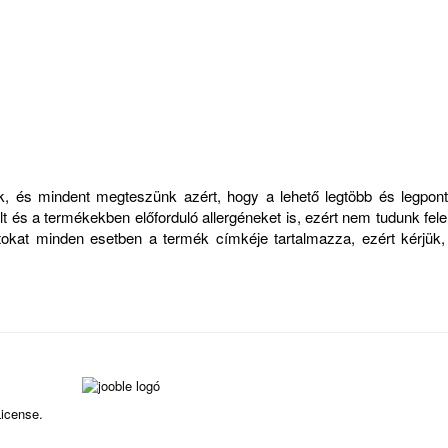
zük, és mindent megteszünk azért, hogy a lehető legtöbb és legp
 és a termékekben előforduló allergéneket is, ezért nem tudunk felelő
atokat minden esetben a termék címkéje tartalmazza, ezért kérjük
icense.