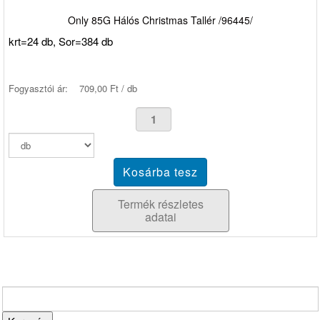
Only 85G Hálós Christmas Tallér /96445/
krt=24 db, Sor=384 db
Fogyasztói ár:
709,00 Ft / db
Termék részletes
adatai