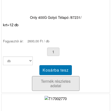
Only 400G Golyó Télapó /87231/
krt=12 db
Fogyasztói ár:
2600,00 Ft / db
Termék részletes
adatai