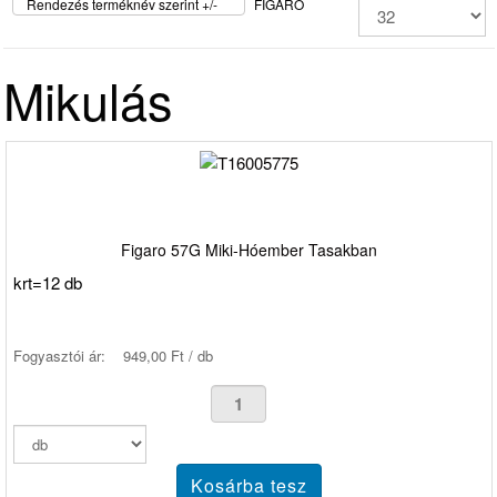
Rendezés terméknév szerint +/-
FIGARO
Mikulás
Figaro 57G Miki-Hóember Tasakban
krt=12 db
Fogyasztói ár:
949,00 Ft / db