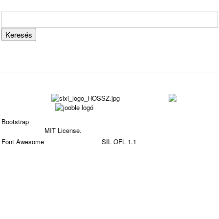
Bootstrap
is a front-end framework of Twitter, Inc. Code
licensed under
MIT License.
Font Awesome
font licensed under
SIL OFL 1.1
.