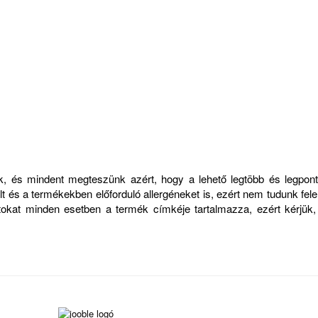
zük, és mindent megteszünk azért, hogy a lehető legtöbb és legp
 és a termékekben előforduló allergéneket is, ezért nem tudunk felelő
atokat minden esetben a termék címkéje tartalmazza, ezért kérjük