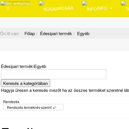
KOSÁR
INFO
Ön itt van:
Főlap
Édesipari termék
Egyéb
Édesipari termék\Egyéb
Hagyja üresen a keresés mezőt ha az összes terméket szeretné látni 
Rendezés
Rendezés terméknév szerint +/-