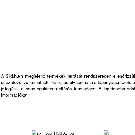
Fontos információk
A Sixi.hu-n megjelenő termékek leírását rendszeresen ellenőriz
összetevői változhatnak, és ez befolyásolhatja a tápanyagösszetételt
jellegűek, a csomagolásban eltérés lehetséges. A legfrissebb ad
információkat.