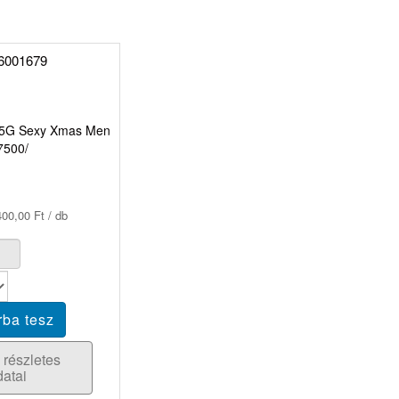
 75G Sexy Xmas Men
7500/
00,00 Ft / db
 részletes
datai