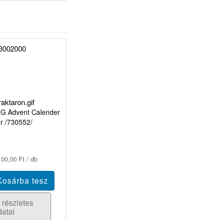
0G Advent Calender
r /730552/
00,00 Ft / db
 részletes
datai