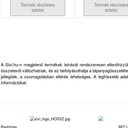
Termék részletes
Termék részlete
adatai
adatai
Fontos információk
A Sixi.hu-n megjelenő termékek leírását rendszeresen ellenőriz
összetevői változhatnak, és ez befolyásolhatja a tápanyagösszetételt
jellegűek, a csomagolásban eltérés lehetséges. A legfrissebb ad
információkat.
Bootstrap
is a front-end framework of Twitter, Inc. Code licensed under
MIT L