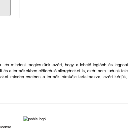
s
zük, és mindent megteszünk azért, hogy a lehető legtöbb és legp
 és a termékekben előforduló allergéneket is, ezért nem tudunk felelő
atokat minden esetben a termék címkéje tartalmazza, ezért kérjük
icense.