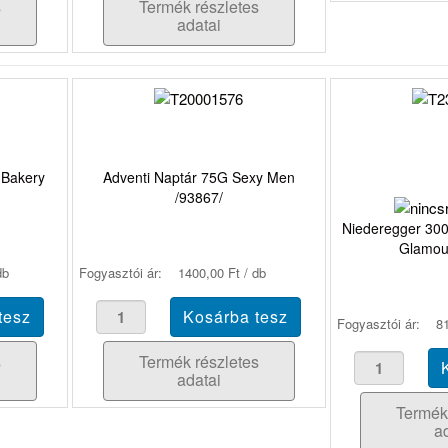
s
Termék részletes
adatai
 Bakery
Adventi Naptár 75G Sexy Men
/93867/
Niederegger 30
Glamou
db
Fogyasztói ár:
1400,00 Ft / db
Fogyasztói ár:
81
s
Termék részletes
adatai
Termék
a