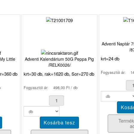
Adventi Naptár
/8
krt=24 db
y Little
Adventi Kalendárium 50G Peppa Pig
/RELK0026/
Fogyasztói ár:
14
or=360 db
krt=30 db, rak=1620 db, Sor=270 db
b
Fogyasztói ár:
498,00 Ft / db
Termék
a