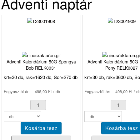
Adventi naptár
Adventi Kalendárium 50G Spongya
Adventi Kalendárium 50G M
Bob RELK0031
Pony RELK0027
krt=30 db, rak=1620 db, Sor=270 db
krt=30 db, rak=3600 db, S
Fogyasztói ár:
498,00 Ft / db
Fogyasztói ár:
498,00 Ft / d