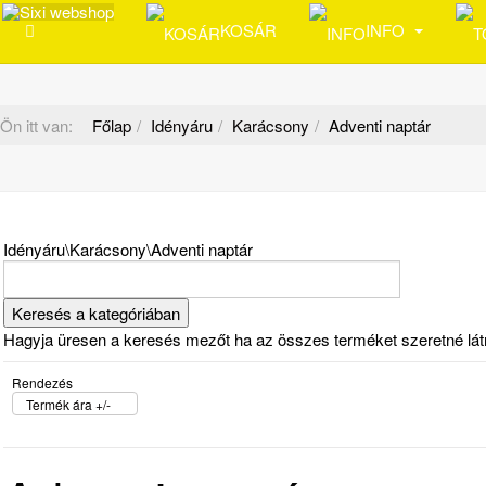
KOSÁR
INFO
Ön itt van:
Főlap
Idényáru
Karácsony
Adventi naptár
Idényáru\Karácsony\Adventi naptár
Hagyja üresen a keresés mezőt ha az összes terméket szeretné látni 
Rendezés
Termék ára +/-