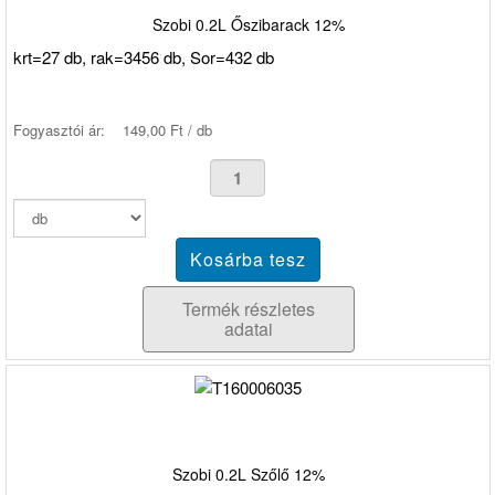
Szobi 0.2L Őszibarack 12%
krt=27 db, rak=3456 db, Sor=432 db
Fogyasztói ár:
149,00 Ft / db
Termék részletes
adatai
Szobi 0.2L Szőlő 12%