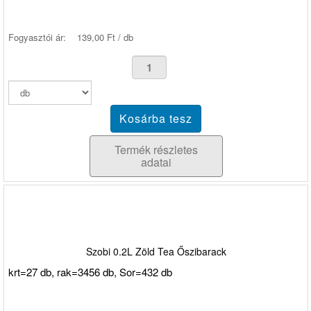
Fogyasztói ár:
139,00 Ft / db
Termék részletes
adatai
Szobi 0.2L Zöld Tea Őszibarack
krt=27 db, rak=3456 db, Sor=432 db