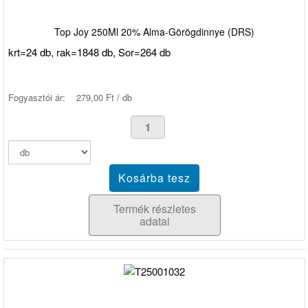
Top Joy 250Ml 20% Alma-Görögdinnye (DRS)
krt=24 db, rak=1848 db, Sor=264 db
Fogyasztói ár:
279,00 Ft / db
Termék részletes
adatai