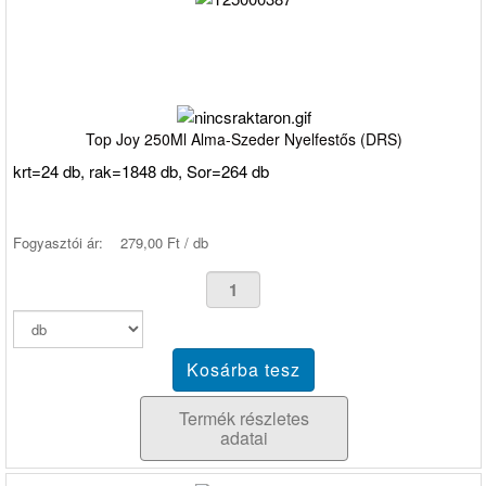
Top Joy 250Ml Alma-Szeder Nyelfestős (DRS)
krt=24 db, rak=1848 db, Sor=264 db
Fogyasztói ár:
279,00 Ft / db
Termék részletes
adatai