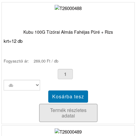
Kubu 100G Tízórai Almás Fahéjas Püré + Rizs
krt=12 db
Fogyasztói ár:
269,00 Ft / db
Termék részletes
adatai