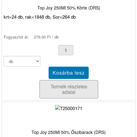
Top Joy 250Ml 50% Körte (DRS)
krt=24 db, rak=1848 db, Sor=264 db
Fogyasztói ár:
279,00 Ft / db
Termék részletes
adatai
Top Joy 250Ml 50% Őszibarack (DRS)