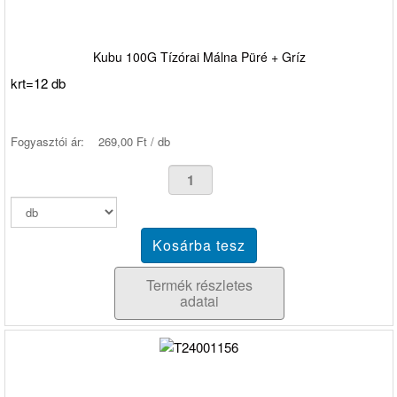
Kubu 100G Tízórai Málna Püré + Gríz
krt=12 db
Fogyasztói ár:
269,00 Ft / db
Termék részletes
adatai