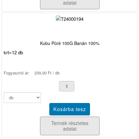
adatai
Kubu Püré 100G Banán 100%
krt=12 db
Fogyasztói ár:
239,00 Ft / db
Termék részletes
adatai