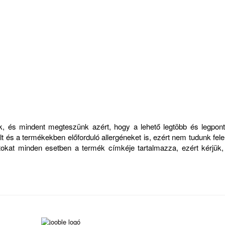
zük, és mindent megteszünk azért, hogy a lehető legtöbb és legp
 és a termékekben előforduló allergéneket is, ezért nem tudunk felelő
atokat minden esetben a termék címkéje tartalmazza, ezért kérjük