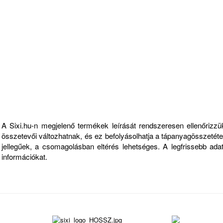
Fontos információk
A Sixi.hu-n megjelenő termékek leírását rendszeresen ellenőriz
összetevői változhatnak, és ez befolyásolhatja a tápanyagösszetételt
jellegűek, a csomagolásban eltérés lehetséges. A legfrissebb ad
információkat.