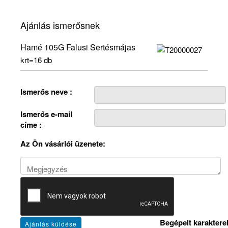
Ajánlás ismerősnek
Hamé 105G Falusi Sertésmájas
krt=16 db
Ismerős neve :
Ismerős e-mail
címe :
Az Ön vásárlói üzenete:
Begépelt karaktere