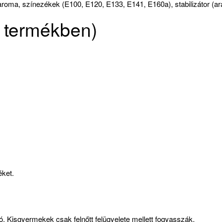
aroma, színezékek (E100, E120, E133, E141, E160a), stabilizátor (a
g termékben)
éket.
ó. Kisgyermekek csak felnőtt felügyelete mellett fogyasszák.