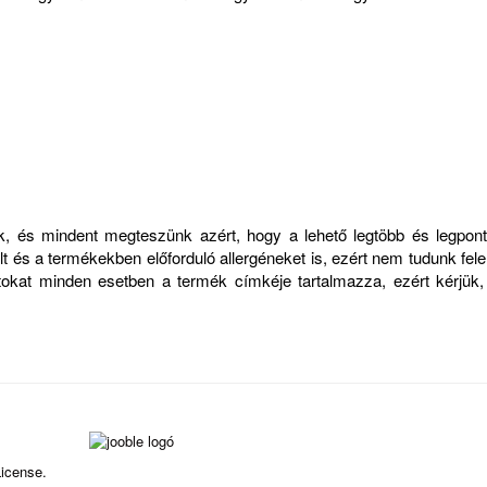
zük, és mindent megteszünk azért, hogy a lehető legtöbb és legp
 és a termékekben előforduló allergéneket is, ezért nem tudunk felelő
atokat minden esetben a termék címkéje tartalmazza, ezért kérjük
icense.