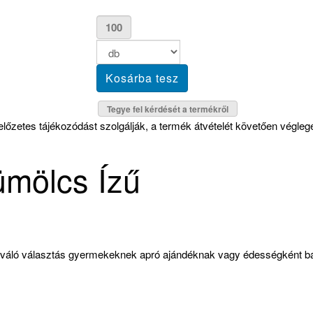
Tegye fel kérdését a termékről
lőzetes tájékozódást szolgálják, a termék átvételét követően véglege
ümölcs Ízű
iváló választás gyermekeknek apró ajándéknak vagy édességként bá