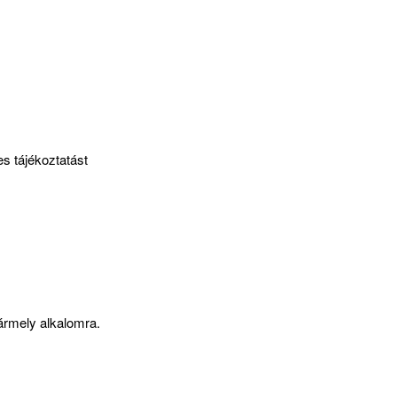
s tájékoztatást
rmely alkalomra.