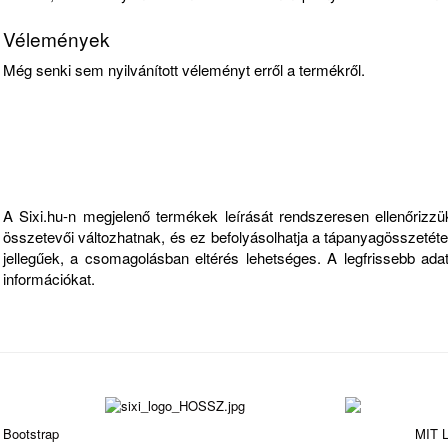
Vélemények
Még senki sem nyilvánított véleményt erről a termékről.
Fontos információk
A Sixi.hu-n megjelenő termékek leírását rendszeresen ellenőriz
összetevői változhatnak, és ez befolyásolhatja a tápanyagösszetételt
jellegűek, a csomagolásban eltérés lehetséges. A legfrissebb ad
információkat.
Bootstrap
is a front-end framework of Twitter, Inc. Code licensed under
MIT L