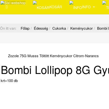
KOSÁR
INFO
Ön itt van:
Főlap
Édesség
Cukorka
Keménycukor
Bombi 
Zozole 75G Musss Töltött Keménycukor Citrom-Narancs
Bombi Lollipop 8G Gy
krt=100 db