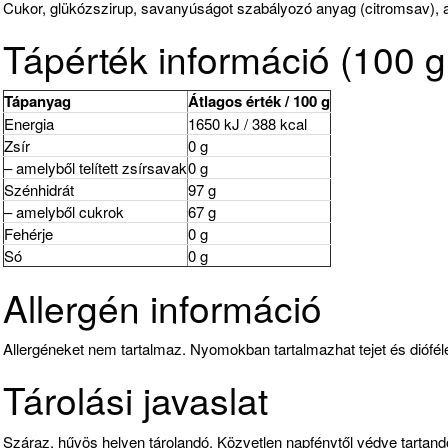
Cukor, glükózszirup, savanyúságot szabályozó anyag (citromsav), 
Tápérték információ (100 
Tápanyag
Átlagos érték / 100 g
Energia
1650 kJ / 388 kcal
Zsír
0 g
– amelyből telített zsírsavak
0 g
Szénhidrát
97 g
– amelyből cukrok
67 g
Fehérje
0 g
Só
0 g
Allergén információ
Allergéneket nem tartalmaz. Nyomokban tartalmazhat tejet és diófél
Tárolási javaslat
Száraz, hűvös helyen tárolandó. Közvetlen napfénytől védve tartand