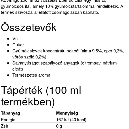
gyümölcsös ital, amely 10% gyümölcstartalommal rendelkezik. A
termék szívószállal ellátott csomagolásban kapható.
Összetevők
Víz
Cukor
Gyümölcslevek koncentrátumokból (alma 9,5%, eper 0,3%,
vörös szőlő 0,2%)
Savanyúságot szabályozó anyagok (citromsav, nátrium-
citrát)
Természetes aroma
Tápérték (100 ml
termékben)
Tápanyag
Mennyiség
Energia
167 kJ (40 kcal)
Zsír
0 g