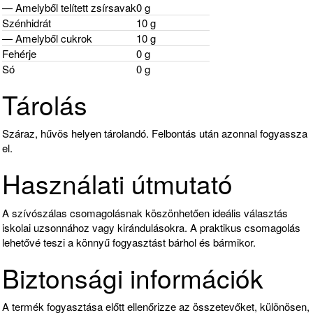
— Amelyből telített zsírsavak
0 g
Szénhidrát
10 g
— Amelyből cukrok
10 g
Fehérje
0 g
Só
0 g
Tárolás
Száraz, hűvös helyen tárolandó. Felbontás után azonnal fogyassza
el.
Használati útmutató
A szívószálas csomagolásnak köszönhetően ideális választás
iskolai uzsonnához vagy kirándulásokra. A praktikus csomagolás
lehetővé teszi a könnyű fogyasztást bárhol és bármikor.
Biztonsági információk
A termék fogyasztása előtt ellenőrizze az összetevőket, különösen,