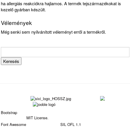
ha allergiás reakciókra hajlamos. A termék tejszármazékokat is
kezelő gyárban készült.
Vélemények
Még senki sem nyilvánított véleményt erről a termékről.
Bootstrap
is a front-end framework of Twitter, Inc. Code
licensed under
MIT License.
Font Awesome
font licensed under
SIL OFL 1.1
.