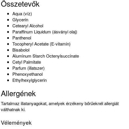
Összetevők
Aqua (víz)
Glycerin
Cetearyl Alcohol
Paraffinum Liquidum (ásványi olaj)
Panthenol
Tocopheryl Acetate (E-vitamin)
Bisabolol
Aluminum Starch Octenylsuccinate
Cetyl Palmitate
Parfum (illatszer)
Phenoxyethanol
Ethylhexylglycerin
Allergének
Tartalmaz illatanyagokat, amelyek érzékeny bőrűeknél allergiát
válthatnak ki.
Vélemények