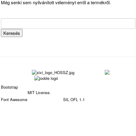
Még senki sem nyilvánított véleményt erről a termékről.
Bootstrap
is a front-end framework of Twitter, Inc. Code
licensed under
MIT License.
Font Awesome
font licensed under
SIL OFL 1.1
.