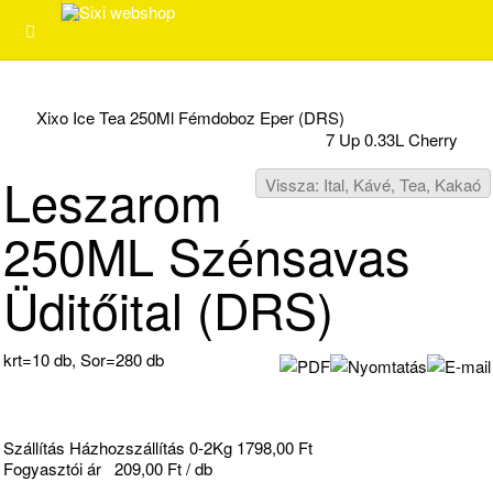
Xixo Ice Tea 250Ml Fémdoboz Eper (DRS)
7 Up 0.33L Cherry
Leszarom
Vissza: Ital, Kávé, Tea, Kakaó
250ML Szénsavas
Üditőital (DRS)
krt=10 db, Sor=280 db
Szállítás Házhozszállítás 0-2Kg 1798,00 Ft
Fogyasztói ár
209,00 Ft / db