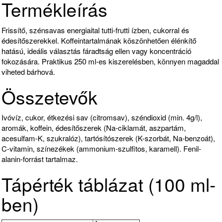
Termékleírás
Frissítő, szénsavas energiaital tutti-frutti ízben, cukorral és
édesítőszerekkel. Koffeintartalmának köszönhetően élénkítő
hatású, ideális választás fáradtság ellen vagy koncentráció
fokozására. Praktikus 250 ml-es kiszerelésben, könnyen magaddal
viheted bárhová.
Összetevők
Ivóvíz, cukor, étkezési sav (citromsav), széndioxid (min. 4g/l),
aromák, koffein, édesítőszerek (Na-ciklamát, aszpartám,
acesulfam-K, szukralóz), tartósítószerek (K-szorbát, Na-benzoát),
C-vitamin, színezékek (ammonium-szulfitos, karamell). Fenil-
alanin-forrást tartalmaz.
Tápérték táblázat (100 ml-
ben)