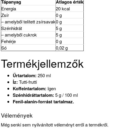
Tápanyag
Átlagos érték
Energia
20 kcal
Zsír
0 g
– amelyből telített zsírsavak
0 g
Szénhidrát
5 g
– amelyből cukrok
5 g
Fehérje
0 g
Só
0,02 g
Termékjellemzők
Űrtartalom:
250 ml
Íz:
Tutti-frutti
Koffeintartalom:
Igen
Szénhidráttartalom:
5 g / 100 ml
Fenil-alanin-forrást tartalmaz.
Vélemények
Még senki sem nyilvánított véleményt erről a termékről.