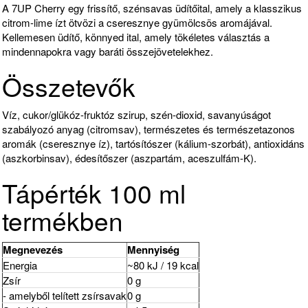
A 7UP Cherry egy frissítő, szénsavas üdítőital, amely a klasszikus
citrom-lime ízt ötvözi a cseresznye gyümölcsös aromájával.
Kellemesen üdítő, könnyed ital, amely tökéletes választás a
mindennapokra vagy baráti összejövetelekhez.
Összetevők
Víz, cukor/glükóz-fruktóz szirup, szén-dioxid, savanyúságot
szabályozó anyag (citromsav), természetes és természetazonos
aromák (cseresznye íz), tartósítószer (kálium-szorbát), antioxidáns
(aszkorbinsav), édesítőszer (aszpartám, aceszulfám-K).
Tápérték 100 ml
termékben
Megnevezés
Mennyiség
Energia
~80 kJ / 19 kcal
Zsír
0 g
- amelyből telített zsírsavak
0 g