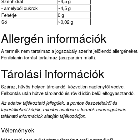
Szénhidrát
~4,5 g
- amelyből cukrok
~4,5 g
Fehérje
0 g
Só
~0,02 g
Allergén információk
A termék nem tartalmaz a jogszabály szerint jelölendő allergéneket.
Fenilalanin-forrást tartalmaz (aszpartám miatt).
Tárolási információk
Száraz, hűvös helyen tárolandó, közvetlen napfénytől védve.
Felbontás után hűtve tárolandó és rövid időn belül elfogyasztandó.
Az adatok tájékoztató jellegűek, a pontos összetételről és
tápértékekről kérjük, minden esetben a termék csomagolásán
található információk alapján tájékozódjon.
Vélemények
Még senki sem nyilvánított véleményt erről a termékről.