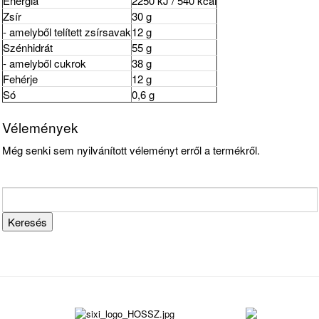
Energia
2250 kJ / 540 kcal
Zsír
30 g
- amelyből telített zsírsavak
12 g
Szénhidrát
55 g
- amelyből cukrok
38 g
Fehérje
12 g
Só
0,6 g
Vélemények
Még senki sem nyilvánított véleményt erről a termékről.