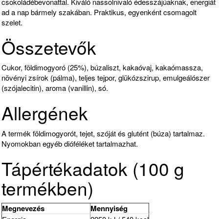
csokoládébevonattal. Kiváló nassolnivaló édesszájúaknak, energiát
ad a nap bármely szakában. Praktikus, egyenként csomagolt
szelet.
Összetevők
Cukor, földimogyoró (25%), búzaliszt, kakaóvaj, kakaómassza,
növényi zsírok (pálma), teljes tejpor, glükózszirup, emulgeálószer
(szójalecitin), aroma (vanillin), só.
Allergének
A termék földimogyorót, tejet, szóját és glutént (búza) tartalmaz.
Nyomokban egyéb dióféléket tartalmazhat.
Tápértékadatok (100 g
termékben)
Megnevezés
Mennyiség