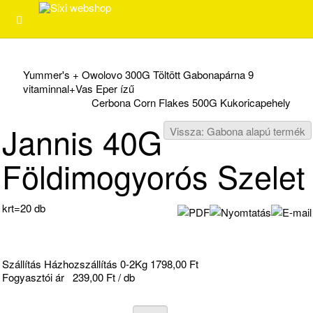
Yummer's + Owolovo 300G Töltött Gabonapárna 9
vitaminnal+Vas Eper ízű
Cerbona Corn Flakes 500G Kukoricapehely
Jannis 40G
Vissza: Gabona alapú termék
Földimogyorós Szelet
krt=20 db
Szállítás Házhozszállítás 0-2Kg 1798,00 Ft
Fogyasztói ár
239,00 Ft / db