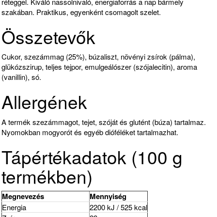
réteggel. Kiváló nassolnivaló, energiaforrás a nap bármely
szakában. Praktikus, egyenként csomagolt szelet.
Összetevők
Cukor, szezámmag (25%), búzaliszt, növényi zsírok (pálma),
glükózszirup, teljes tejpor, emulgeálószer (szójalecitin), aroma
(vanillin), só.
Allergének
A termék szezámmagot, tejet, szóját és glutént (búza) tartalmaz.
Nyomokban mogyorót és egyéb dióféléket tartalmazhat.
Tápértékadatok (100 g
termékben)
Megnevezés
Mennyiség
Energia
2200 kJ / 525 kcal