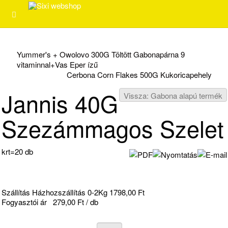
Yummer's + Owolovo 300G Töltött Gabonapárna 9
vitaminnal+Vas Eper ízű
Cerbona Corn Flakes 500G Kukoricapehely
Jannis 40G
Vissza: Gabona alapú termék
Szezámmagos Szelet
krt=20 db
Szállítás Házhozszállítás 0-2Kg 1798,00 Ft
Fogyasztói ár
279,00 Ft / db