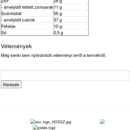
Zsír
28 g
- amelyből telített zsírsavak
11 g
Szénhidrát
55 g
- amelyből cukrok
37 g
Fehérje
10 g
Só
0,5 g
Vélemények
Még senki sem nyilvánított véleményt erről a termékről.