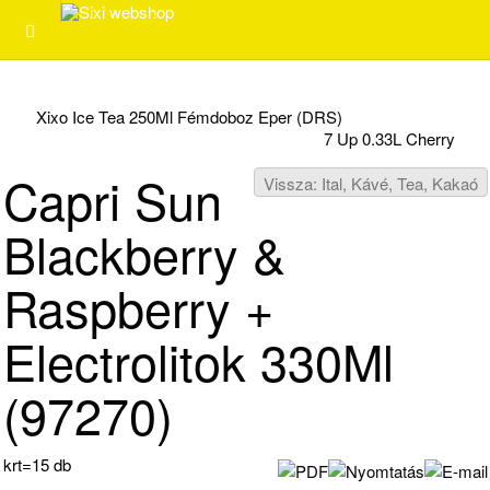
Xixo Ice Tea 250Ml Fémdoboz Eper (DRS)
7 Up 0.33L Cherry
Capri Sun
Vissza: Ital, Kávé, Tea, Kakaó
Blackberry &
Raspberry +
Electrolitok 330Ml
(97270)
krt=15 db