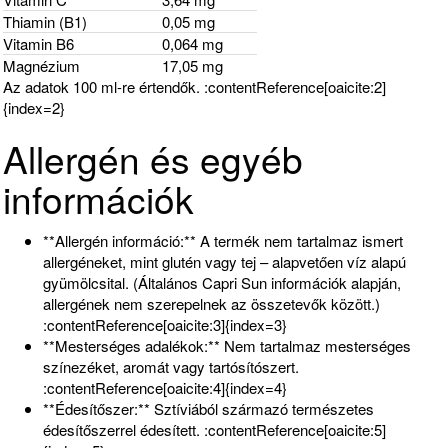
Thiamin (B1)
0,05 mg
Vitamin B6
0,064 mg
Magnézium
17,05 mg
Az adatok 100 ml-re értendők. :contentReference[oaicite:2]
{index=2}
Allergén és egyéb
információk
**Allergén információ:** A termék nem tartalmaz ismert
allergéneket, mint glutén vagy tej – alapvetően víz alapú
gyümölcsital. (Általános Capri Sun információk alapján,
allergének nem szerepelnek az összetevők között.)
:contentReference[oaicite:3]{index=3}
**Mesterséges adalékok:** Nem tartalmaz mesterséges
színezéket, aromát vagy tartósítószert.
:contentReference[oaicite:4]{index=4}
**Édesítőszer:** Sztíviából származó természetes
édesítőszerrel édesített. :contentReference[oaicite:5]