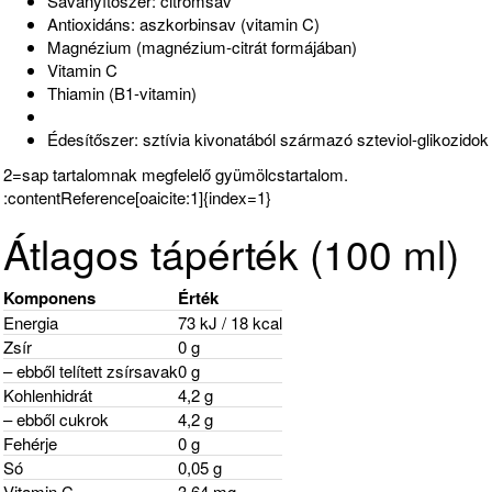
Savanyítószer: citromsav
Antioxidáns: aszkorbinsav (vitamin C)
Magnézium (magnézium-citrát formájában)
Vitamin C
Thiamin (B1-vitamin)
Édesítőszer: sztívia kivonatából származó szteviol-glikozidok
2=sap tartalomnak megfelelő gyümölcstartalom.
:contentReference[oaicite:1]{index=1}
Átlagos tápérték (100 ml)
Komponens
Érték
Energia
73 kJ / 18 kcal
Zsír
0 g
– ebből telített zsírsavak
0 g
Kohlenhidrát
4,2 g
– ebből cukrok
4,2 g
Fehérje
0 g
Só
0,05 g
Vitamin C
3,64 mg