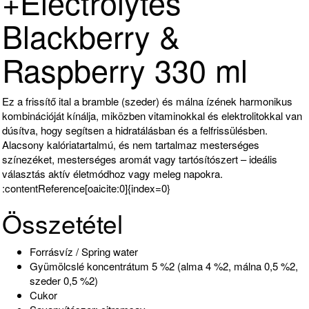
+Electrolytes
Blackberry &
Raspberry 330 ml
Ez a frissítő ital a bramble (szeder) és málna ízének harmonikus
kombinációját kínálja, miközben vitaminokkal és elektrolitokkal van
dúsítva, hogy segítsen a hidratálásban és a felfrissülésben.
Alacsony kalóriatartalmú, és nem tartalmaz mesterséges
színezéket, mesterséges aromát vagy tartósítószert – ideális
választás aktív életmódhoz vagy meleg napokra.
:contentReference[oaicite:0]{index=0}
Összetétel
Forrásvíz / Spring water
Gyümölcslé koncentrátum 5 %2 (alma 4 %2, málna 0,5 %2,
szeder 0,5 %2)
Cukor