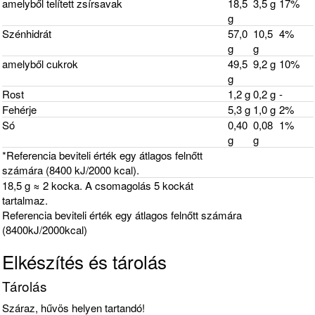
amelyből telített zsírsavak
18,5
3,5 g
17%
g
Szénhidrát
57,0
10,5
4%
g
g
amelyből cukrok
49,5
9,2 g
10%
g
Rost
1,2 g
0,2 g
-
Fehérje
5,3 g
1,0 g
2%
Só
0,40
0,08
1%
g
g
*Referencia beviteli érték egy átlagos felnőtt
számára (8400 kJ/2000 kcal).
18,5 g ≈ 2 kocka. A csomagolás 5 kockát
tartalmaz.
Referencia beviteli érték egy átlagos felnőtt számára
(8400kJ/2000kcal)
Elkészítés és tárolás
Tárolás
Száraz, hűvös helyen tartandó!