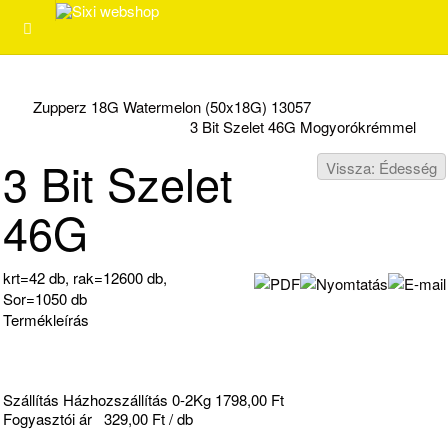
Zupperz 18G Watermelon (50x18G) 13057
3 Bit Szelet 46G Mogyorókrémmel
3 Bit Szelet
Vissza: Édesség
46G
krt=42 db, rak=12600 db,
Sor=1050 db
Termékleírás
Szállítás Házhozszállítás 0-2Kg 1798,00 Ft
Fogyasztói ár
329,00 Ft / db