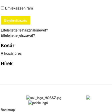
Emlékezzen rám
Elfelejtette felhasználónevét?
Elfelejtette jelszavát?
Kosár
A kosár üres
Hírek
Bootstrap
is a front-end framework of Twitter, Inc. Code