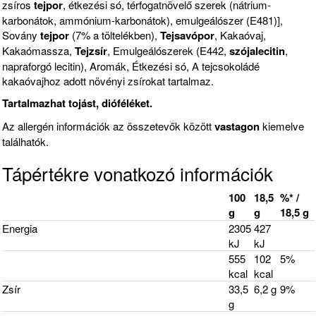
zsíros
tejpor
, étkezési só, térfogatnövelő szerek (nátrium-
karbonátok, ammónium-karbonátok), emulgeálószer (E481)],
Sovány
tejpor
(7% a töltelékben),
Tejsavópor
, Kakaóvaj,
Kakaómassza,
Tejzsír
, Emulgeálószerek (E442,
szójalecitin
,
napraforgó lecitin), Aromák, Étkezési só, A tejcsokoládé
kakaóvajhoz adott növényi zsírokat tartalmaz.
Tartalmazhat tojást, dióféléket.
Az allergén információk az összetevők között
vastagon
kiemelve
találhatók.
Tápértékre vonatkozó információk
100
18,5
%* /
g
g
18,5 g
Energia
2305
427
kJ
kJ
555
102
5%
kcal
kcal
Zsír
33,5
6,2 g
9%
g