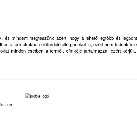
zük, és mindent megteszünk azért, hogy a lehető legtöbb és legp
 és a termékekben előforduló allergéneket is, ezért nem tudunk felelő
atokat minden esetben a termék címkéje tartalmazza, ezért kérjük
icense.