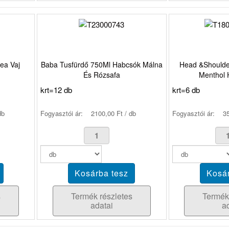
ea Vaj
Baba Tusfürdő 750Ml Habcsók Málna
Head &Should
És Rózsafa
Menthol 
krt=12 db
krt=6 db
db
Fogyasztói ár:
2100,00 Ft / db
Fogyasztói ár:
35
s
Termék részletes
Termék
adatai
a