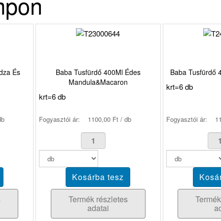
mpon
dza És
Baba Tusfürdő 400Ml Édes
Baba Tusfürdő 
Mandula&Macaron
krt=6 db
krt=6 db
db
Fogyasztói ár:
1100,00 Ft / db
Fogyasztói ár:
11
s
Termék részletes
Termék
adatai
a