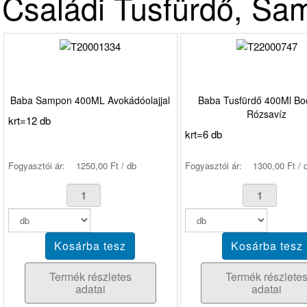
Családi Tusfürdő, Sa
Baba Sampon 400ML Avokádóolajjal
Baba Tusfürdő 400Ml Bo
Rózsavíz
krt=12 db
krt=6 db
Fogyasztói ár:
1250,00 Ft / db
Fogyasztói ár:
1300,00 Ft / 
Termék részletes
Termék részlete
adatai
adatai