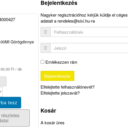
Bejelentkezés
Nagyker regisztrációhoz kérjük küldje el céges
adatait a rendeles@sixi.hu-ra
400Ml Görögdinnye
Emlékezzen rám
00,00 Ft / db
Elfelejtette felhasználónevét?
Elfelejtette jelszavát?
Kosár
 részletes
datai
A kosár üres