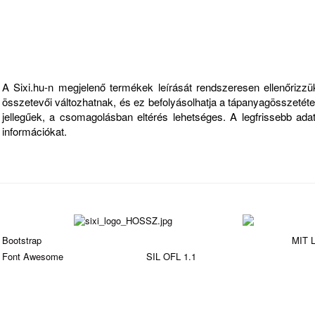
Fontos információk
A Sixi.hu-n megjelenő termékek leírását rendszeresen ellenőriz
összetevői változhatnak, és ez befolyásolhatja a tápanyagösszetételt
jellegűek, a csomagolásban eltérés lehetséges. A legfrissebb ad
információkat.
Bootstrap
is a front-end framework of Twitter, Inc. Code licensed under
MIT L
Font Awesome
font licensed under
SIL OFL 1.1
.