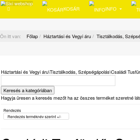
KOSÁR
INFO
Ön itt van:
Főlap
Háztartási és Vegyi áru
Tisztálkodás, Széps
Háztartási és Vegyi áru\Tisztálkodás, Szépségápolás\Családi Tusf
Hagyja üresen a keresés mezőt ha az összes terméket szeretné látni 
Rendezés
Rendezés terméknév szerint +/-