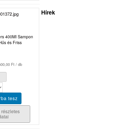
Hírek
ers 400Ml Sampon
Hűs és Friss
00,00 Ft / db
 részletes
datai