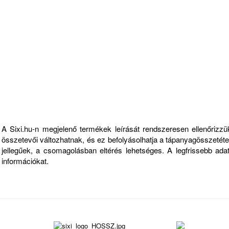
Fontos információk
A Sixi.hu-n megjelenő termékek leírását rendszeresen ellenőriz
összetevői változhatnak, és ez befolyásolhatja a tápanyagösszetételt
jellegűek, a csomagolásban eltérés lehetséges. A legfrissebb ad
információkat.