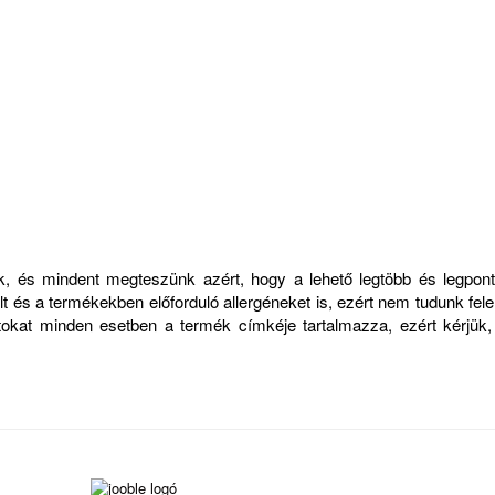
zük, és mindent megteszünk azért, hogy a lehető legtöbb és legp
 és a termékekben előforduló allergéneket is, ezért nem tudunk felelő
atokat minden esetben a termék címkéje tartalmazza, ezért kérjük