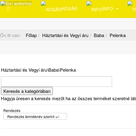
KOSÁR
INFO
Ön itt van:
Főlap
Háztartási és Vegyi áru
Baba
Pelenka
Háztartási és Vegyi áru\Baba\Pelenka
Hagyja üresen a keresés mezőt ha az összes terméket szeretné látni 
Rendezés
Rendezés terméknév szerint +/-