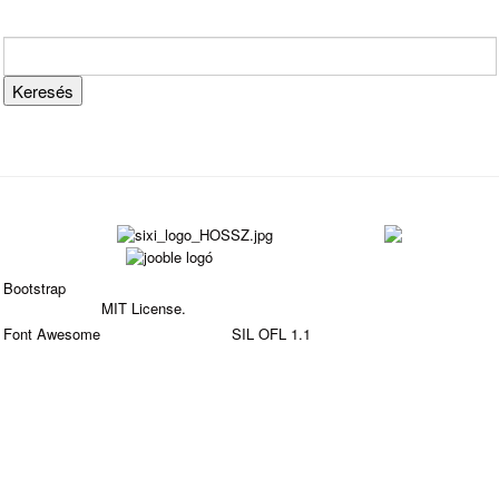
Bootstrap
is a front-end framework of Twitter, Inc. Code
licensed under
MIT License.
Font Awesome
font licensed under
SIL OFL 1.1
.