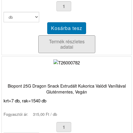
Termék részletes
adatai
Biopont 25G Dragon Snack Extrudált Kukorica Valódi Vaníliával
Gluténmentes, Vegán
krt=7 db, rak=1540 db
Fogyasztói ár:
315,00 Ft / db