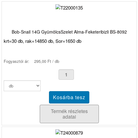
Bob-Snail 14G GyümölcsSzelet Alma-Feketeribizli BS-8092
krt=30 db, rak=14850 db, Sor=1650 db
Fogyasztói ár:
295,00 Ft / db
Termék részletes
adatai