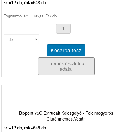
krt=12 db, rak=648 db
Fogyasztói ár:
385,00 Ft / db
Termék részletes
adatai
Biopont 75G Extrudált Kölesgolyó - Földimogyorós
Gluténmentes,Vegán
krt=12 db, rak=648 db