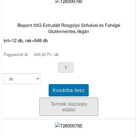
Biopont 55G Extrudált Rizsgolyó Szilvával és Fahéjjal
Gluténmentes,Vegán
krt=12 db, rak=648 db
Fogyasztói ár:
435,00 Ft / db
Termék részletes
adatai