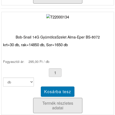
Bob-Snail 14G GyümölcsSzelet Alma-Eper BS-8072
krt=30 db, rak=14850 db, Sor=1650 db
Fogyasztói ár:
295,00 Ft / db
Termék részletes
adatai