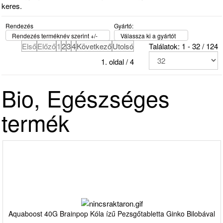
keres.
Rendezés
Gyártó:
Rendezés terméknév szerint +/-
Válassza ki a gyártót
Első
Előző
1
2
3
4
Következő
Utolsó
Találatok: 1 - 32 / 124
1. oldal / 4
Bio, Egészséges
termék
Aquaboost 40G Brainpop Kóla ízű Pezsgőtabletta Ginko Bilobával