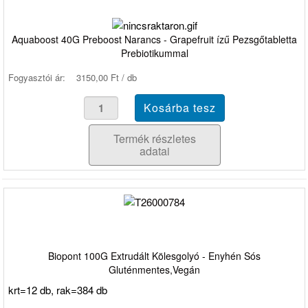
Aquaboost 40G Preboost Narancs - Grapefruit ízű Pezsgőtabletta
Prebiotikummal
Fogyasztói ár:
3150,00 Ft / db
Termék részletes
adatai
Biopont 100G Extrudált Kölesgolyó - Enyhén Sós
Gluténmentes,Vegán
krt=12 db, rak=384 db