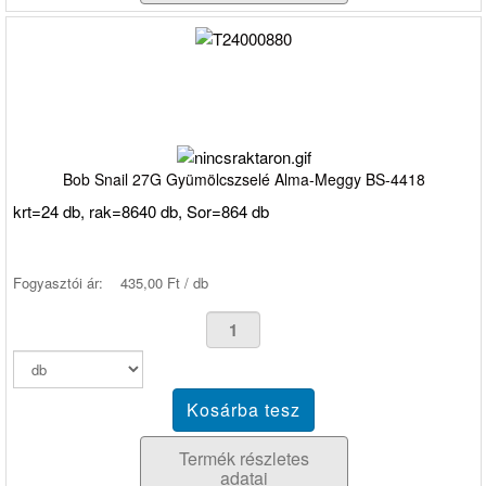
Bob Snail 27G Gyümölcszselé Alma-Meggy BS-4418
krt=24 db, rak=8640 db, Sor=864 db
Fogyasztói ár:
435,00 Ft / db
Termék részletes
adatai