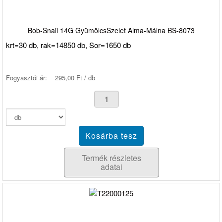
Bob-Snail 14G GyümölcsSzelet Alma-Málna BS-8073
krt=30 db, rak=14850 db, Sor=1650 db
Fogyasztói ár:
295,00 Ft / db
Termék részletes
adatai