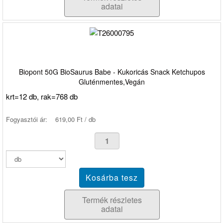
adatai
Biopont 50G BioSaurus Babe - Kukoricás Snack Ketchupos
Gluténmentes,Vegán
krt=12 db, rak=768 db
Fogyasztói ár:
619,00 Ft / db
Termék részletes
adatai