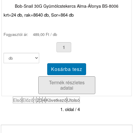
Bob-Snail 30G Gyümölcstekercs Alma-Áfonya BS-8006
krt=24 db, rak=8640 db, Sor=864 db
Fogyasztói ár:
489,00 Ft / db
Termék részletes
adatai
Első
Előző
1
2
3
4
Következő
Utolsó
1. oldal / 4