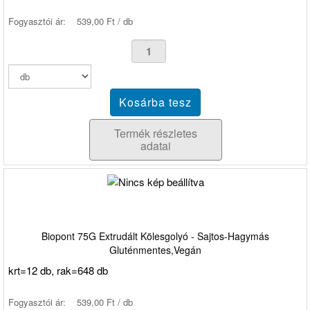
Fogyasztói ár:
539,00 Ft / db
Termék részletes
adatai
Biopont 75G Extrudált Kölesgolyó - Sajtos-Hagymás
Gluténmentes,Vegán
krt=12 db, rak=648 db
Fogyasztói ár:
539,00 Ft / db