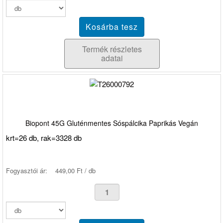
Termék részletes
adatai
Biopont 45G Gluténmentes Sóspálcika Paprikás Vegán
krt=26 db, rak=3328 db
Fogyasztói ár:
449,00 Ft / db