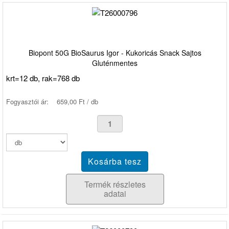
Biopont 50G BioSaurus Igor - Kukoricás Snack Sajtos
Gluténmentes
krt=12 db, rak=768 db
Fogyasztói ár:
659,00 Ft / db
Termék részletes
adatai