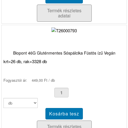
Termék részletes
adatai
Biopont 46G Gluténmentes Sóspálcika Füstös ízű Vegán
krt=26 db, rak=3328 db
Fogyasztói ár:
449,00 Ft / db
Termék részletes