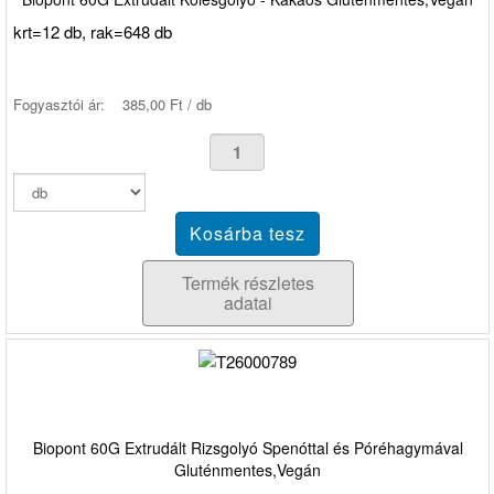
krt=12 db, rak=648 db
Fogyasztói ár:
385,00 Ft / db
Termék részletes
adatai
Biopont 60G Extrudált Rizsgolyó Spenóttal és Póréhagymával
Gluténmentes,Vegán