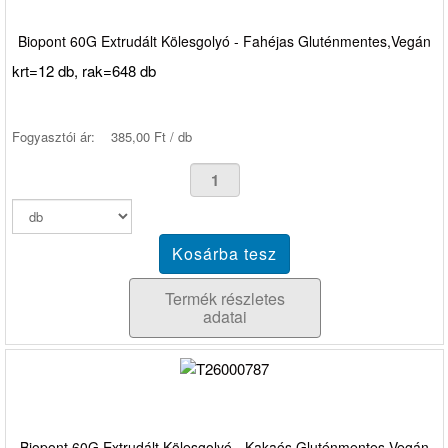
Biopont 60G Extrudált Kölesgolyó - Fahéjas Gluténmentes,Vegán
krt=12 db, rak=648 db
Fogyasztói ár:
385,00 Ft / db
Termék részletes
adatai
Biopont 60G Extrudált Kölesgolyó - Kakaós Gluténmentes,Vegán