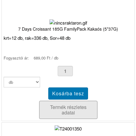
7 Days Croissant 185G FamilyPack Kakaós (5*37G)
krt=12 db, rak=336 db, Sor=48 db
Fogyasztói ár:
689,00 Ft / db
Termék részletes
adatai