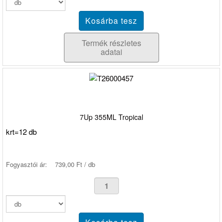
Termék részletes
adatai
7Up 355ML Tropical
krt=12 db
Fogyasztói ár:
739,00 Ft / db