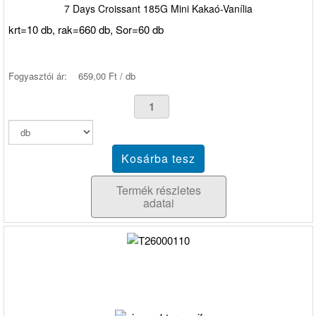
7 Days Croissant 185G Mini Kakaó-Vanília
krt=10 db, rak=660 db, Sor=60 db
Fogyasztói ár:
659,00 Ft / db
Termék részletes
adatai