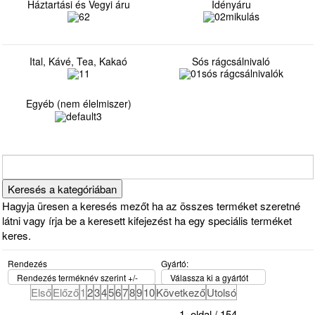
Háztartási és Vegyi áru
Idényáru
Ital, Kávé, Tea, Kakaó
Sós rágcsálnivaló
Egyéb (nem élelmiszer)
Hagyja üresen a keresés mezőt ha az összes terméket szeretné
látni vagy írja be a keresett kifejezést ha egy speciális terméket
keres.
Rendezés
Gyártó:
Rendezés terméknév szerint +/-
Válassza ki a gyártót
Első
Előző
1
2
3
4
5
6
7
8
9
10
Következő
Utolsó
1. oldal / 154