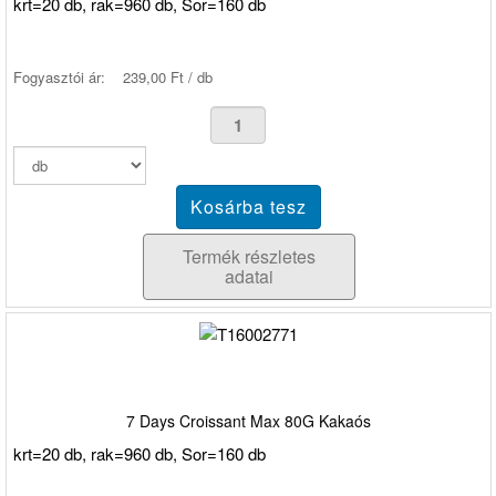
krt=20 db, rak=960 db, Sor=160 db
Fogyasztói ár:
239,00 Ft / db
Termék részletes
adatai
7 Days Croissant Max 80G Kakaós
krt=20 db, rak=960 db, Sor=160 db