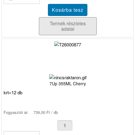
Termék részletes
adatai
7Up 355ML Cherry
krt=12 db
Fogyasztói ár:
739,00 Ft / db