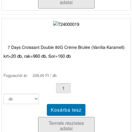
adatai
7 Days Croissant Double 80G Créme Brulée (Vanília-Karamell)
krt=20 db, rak=960 db, Sor=160 db
Fogyasztói ár:
239,00 Ft / db
Termék részletes
adatai