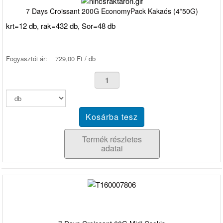
7 Days Croissant 200G EconomyPack Kakaós (4*50G)
krt=12 db, rak=432 db, Sor=48 db
Fogyasztói ár:
729,00 Ft / db
Termék részletes
adatai