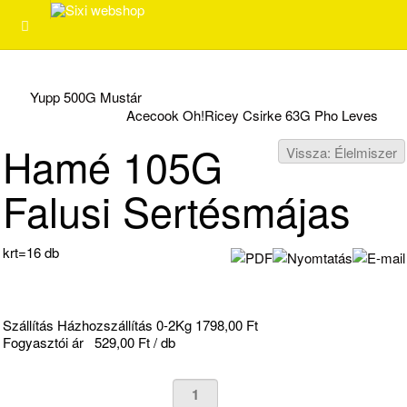
Yupp 500G Mustár
Acecook Oh!Ricey Csirke 63G Pho Leves
Hamé 105G
Vissza: Élelmiszer
Falusi Sertésmájas
krt=16 db
Szállítás Házhozszállítás 0-2Kg 1798,00 Ft
Fogyasztói ár
529,00 Ft / db