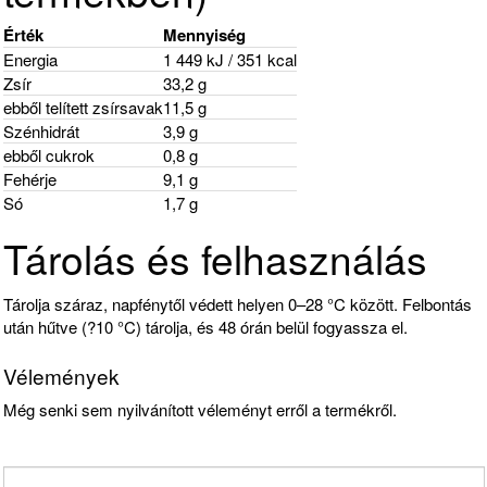
Érték
Mennyiség
Energia
1 449 kJ / 351 kcal
Zsír
33,2 g
ebből telített zsírsavak
11,5 g
Szénhidrát
3,9 g
ebből cukrok
0,8 g
Fehérje
9,1 g
Só
1,7 g
Tárolás és felhasználás
Tárolja száraz, napfénytől védett helyen 0–28 °C között. Felbontás
után hűtve (?10 °C) tárolja, és 48 órán belül fogyassza el.
Vélemények
Még senki sem nyilvánított véleményt erről a termékről.