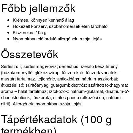
Főbb jellemzők
Krémes, könnyen kenhető állag
Hőkezelt konzerv, szobahőmérsékleten tárolható
Kiszerelés: 105 g
Nyomokban előforduló allergének: szója, tojás
Összetevők
Sertészsír; sertésmáj; ivóvíz; sertéshús; ízesítő készítmény
(búzakeményítő, glükózszirup, fűszerek és fűszerkivonatok –
mustárt tartalmaz, tejfehérje, antioxidáns: nátrium-aszkorbát;
étkezési só; sűrítőanyag: guargumi; dextróz; szárított fokhagyma;
aroma – halat tartalmaz; ízfokozók: nátrium-glutamát, dinátrium-5'-
ribonukleotidok; fűszerek); nitrites pácsó (étkezési só, nátrium-
nitrit). Allergének: nyomokban szója, tojás.
Tápértékadatok (100 g
termékben)