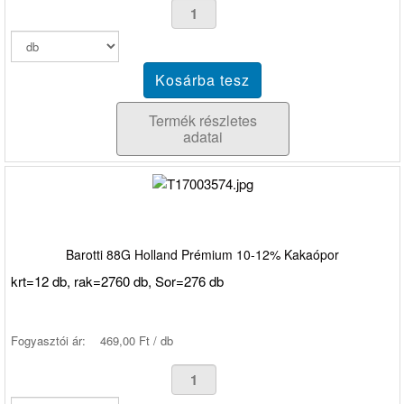
Termék részletes
adatai
Barotti 88G Holland Prémium 10-12% Kakaópor
krt=12 db, rak=2760 db, Sor=276 db
Fogyasztói ár:
469,00 Ft / db