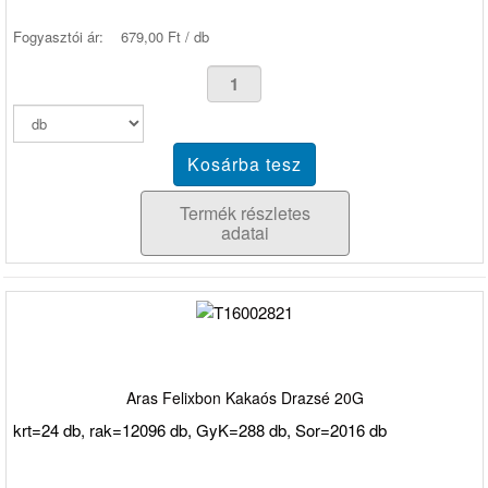
Fogyasztói ár:
679,00 Ft / db
Termék részletes
adatai
Aras Felixbon Kakaós Drazsé 20G
krt=24 db, rak=12096 db, GyK=288 db, Sor=2016 db