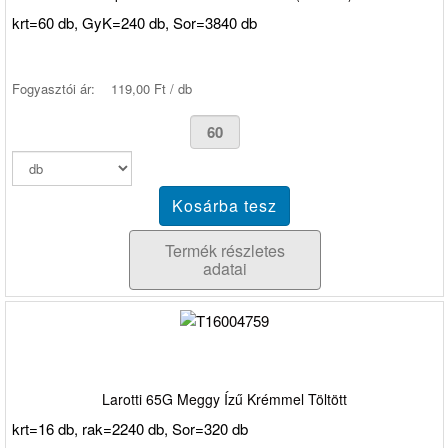
krt=60 db, GyK=240 db, Sor=3840 db
Fogyasztói ár:
119,00 Ft / db
Termék részletes
adatai
Larotti 65G Meggy Ízű Krémmel Töltött
krt=16 db, rak=2240 db, Sor=320 db