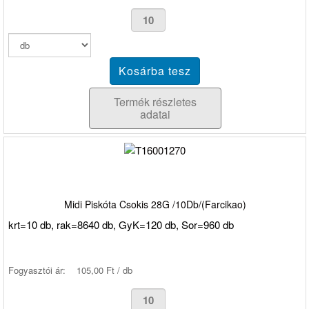
Termék részletes
adatai
Midi Piskóta Csokis 28G /10Db/(Farcikao)
krt=10 db, rak=8640 db, GyK=120 db, Sor=960 db
Fogyasztói ár:
105,00 Ft / db