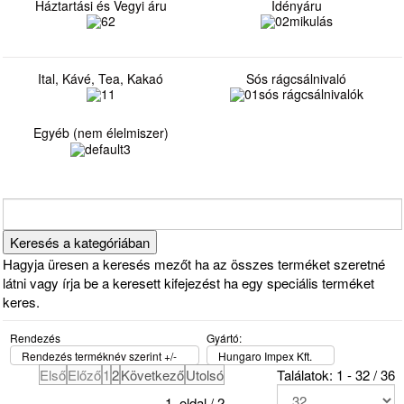
Háztartási és Vegyi áru
Idényáru
Ital, Kávé, Tea, Kakaó
Sós rágcsálnivaló
Egyéb (nem élelmiszer)
Hagyja üresen a keresés mezőt ha az összes terméket szeretné
látni vagy írja be a keresett kifejezést ha egy speciális terméket
keres.
Rendezés
Gyártó:
Rendezés terméknév szerint +/-
Hungaro Impex Kft.
Első
Előző
1
2
Következő
Utolsó
Találatok: 1 - 32 / 36
1. oldal / 2