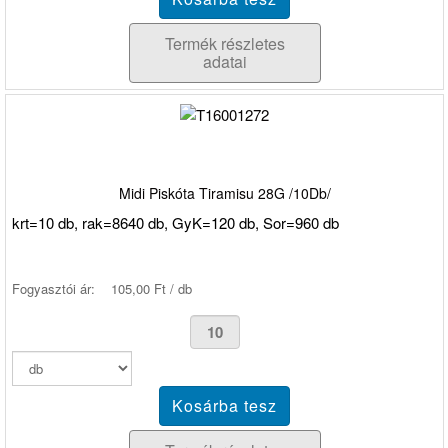
Termék részletes
adatai
Midi Piskóta Tiramisu 28G /10Db/
krt=10 db, rak=8640 db, GyK=120 db, Sor=960 db
Fogyasztói ár:
105,00 Ft / db