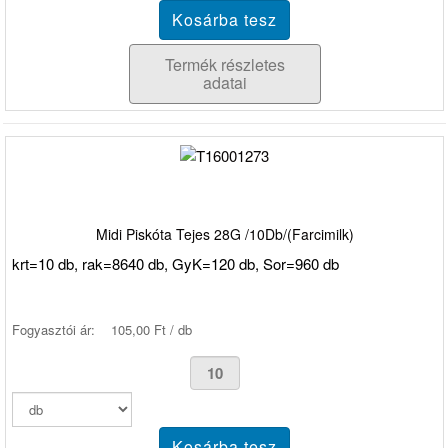
Termék részletes
adatai
Midi Piskóta Tejes 28G /10Db/(Farcimilk)
krt=10 db, rak=8640 db, GyK=120 db, Sor=960 db
Fogyasztói ár:
105,00 Ft / db