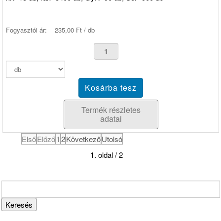
Fogyasztói ár:
235,00 Ft / db
Termék részletes
adatai
Első
Előző
1
2
Következő
Utolsó
1. oldal / 2