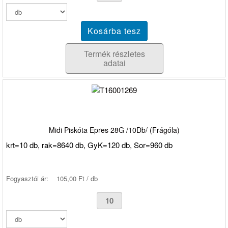
Termék részletes
adatai
Midi Piskóta Epres 28G /10Db/ (Frágóla)
krt=10 db, rak=8640 db, GyK=120 db, Sor=960 db
Fogyasztói ár:
105,00 Ft / db