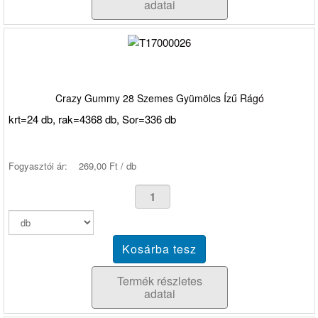
adatai
Crazy Gummy 28 Szemes Gyümölcs Ízű Rágó
krt=24 db, rak=4368 db, Sor=336 db
Fogyasztói ár:
269,00 Ft / db
Termék részletes
adatai