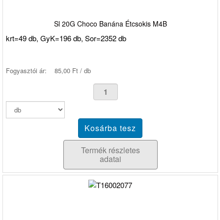
Sl 20G Choco Banána Étcsokis M4B
krt=49 db, GyK=196 db, Sor=2352 db
Fogyasztói ár:
85,00 Ft / db
Termék részletes
adatai