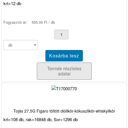
krt=12 db
Fogyasztói ár:
555,00 Ft / db
Termék részletes
adatai
Tojás 27,5G Figaro töltött diólikör-kókuszlikör-whiskylikör
krt=108 db, rak=16848 db, Sor=1296 db