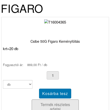
FIGARO
Csibe 50G Figaro Keményfóliás
krt=20 db
Fogyasztói ár:
869,00 Ft / db
Termék részletes
adatai