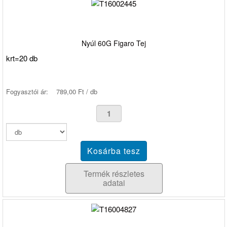
Nyúl 60G Figaro Tej
krt=20 db
Fogyasztói ár:
789,00 Ft / db
Termék részletes
adatai