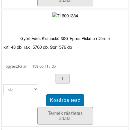
adatai
Győri Édes Kismackó 30G Epres Piskóta (Dörmi)
krt=48 db, rak=5760 db, Sor=576 db
Fogyasztói ár:
159,00 Ft / db
Termék részletes
adatai