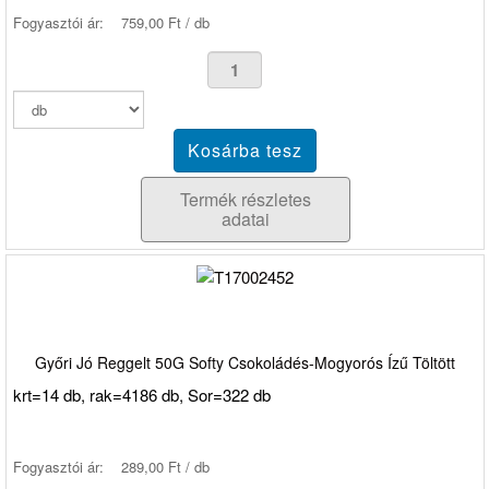
Fogyasztói ár:
759,00 Ft / db
Termék részletes
adatai
Győri Jó Reggelt 50G Softy Csokoládés-Mogyorós Ízű Töltött
krt=14 db, rak=4186 db, Sor=322 db
Fogyasztói ár:
289,00 Ft / db