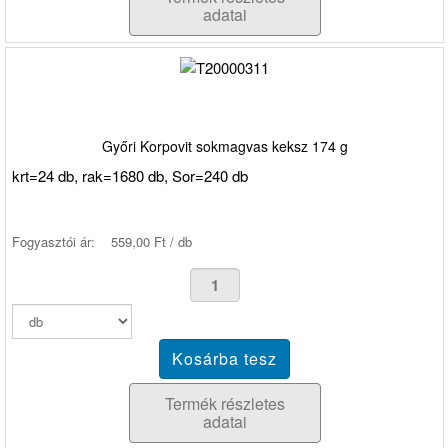
adatai
Győri Korpovit sokmagvas keksz 174 g
krt=24 db, rak=1680 db, Sor=240 db
Fogyasztói ár:
559,00 Ft / db
Termék részletes
adatai