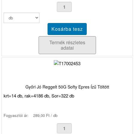
Termék részletes
adatai
Győri Jó Reggelt 50G Softy Epres Ízű Töltött
krt=14 db, rak=4186 db, Sor=322 db
Fogyasztói ár:
289,00 Ft / db