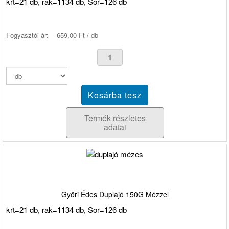
krt=21 db, rak=1134 db, Sor=126 db
Fogyasztói ár:
659,00 Ft / db
Termék részletes
adatai
Győri Édes Duplajó 150G Mézzel
krt=21 db, rak=1134 db, Sor=126 db