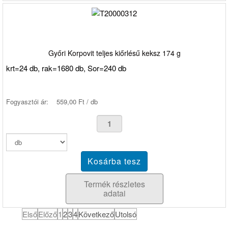
Győri Korpovit teljes kiőrlésű keksz 174 g
krt=24 db, rak=1680 db, Sor=240 db
Fogyasztói ár:
559,00 Ft / db
Termék részletes
adatai
Első
Előző
1
2
3
4
Következő
Utolsó