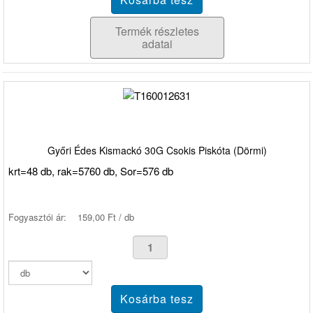
Termék részletes
adatai
Győri Édes Kismackó 30G Csokis Piskóta (Dörmi)
krt=48 db, rak=5760 db, Sor=576 db
Fogyasztói ár:
159,00 Ft / db