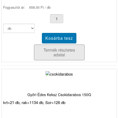
Fogyasztói ár:
659,00 Ft / db
Termék részletes
adatai
Győri Édes Keksz Csokidarabos 150G
krt=21 db, rak=1134 db, Sor=126 db