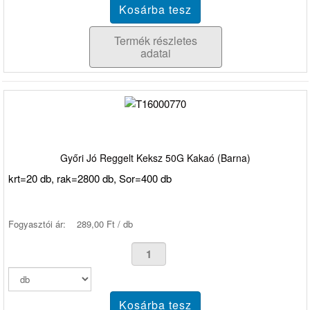
Termék részletes
adatai
Győri Jó Reggelt Keksz 50G Kakaó (Barna)
krt=20 db, rak=2800 db, Sor=400 db
Fogyasztói ár:
289,00 Ft / db