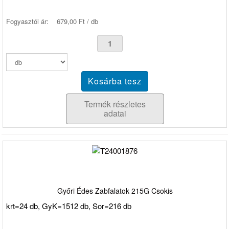
Fogyasztói ár:
679,00 Ft / db
Termék részletes
adatai
Győri Édes Zabfalatok 215G Csokis
krt=24 db, GyK=1512 db, Sor=216 db