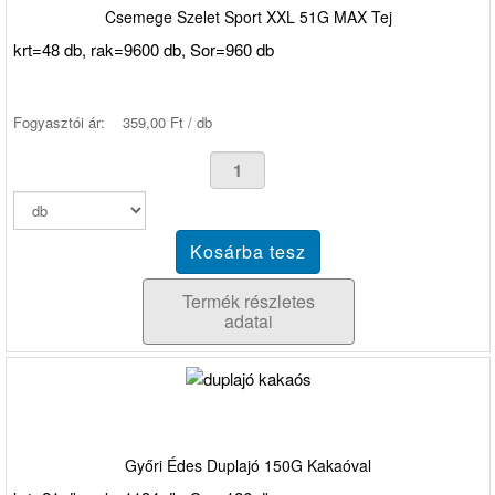
Csemege Szelet Sport XXL 51G MAX Tej
krt=48 db, rak=9600 db, Sor=960 db
Fogyasztói ár:
359,00 Ft / db
Termék részletes
adatai
Győri Édes Duplajó 150G Kakaóval