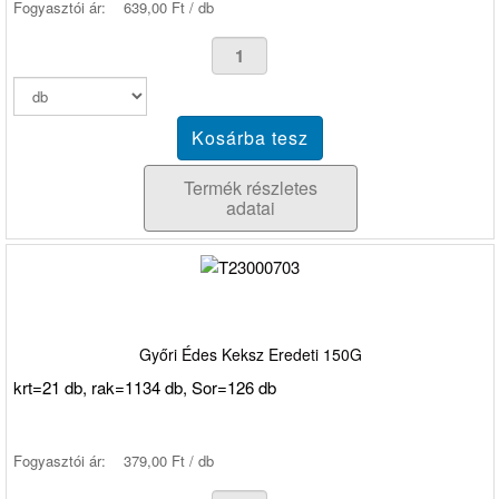
Fogyasztói ár:
639,00 Ft / db
Termék részletes
adatai
Győri Édes Keksz Eredeti 150G
krt=21 db, rak=1134 db, Sor=126 db
Fogyasztói ár:
379,00 Ft / db