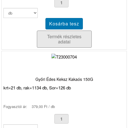
Termék részletes
adatai
Győri Édes Keksz Kakaós 150G
krt=21 db, rak=1134 db, Sor=126 db
Fogyasztói ár:
379,00 Ft / db