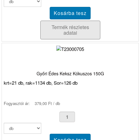
Termék részletes
adatai
Győri Édes Keksz Kókuszos 150G
krt=21 db, rak=1134 db, Sor=126 db
Fogyasztói ár:
379,00 Ft / db