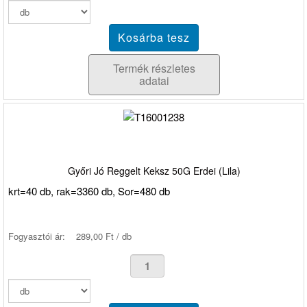
Termék részletes
adatai
Győri Jó Reggelt Keksz 50G Erdei (Lila)
krt=40 db, rak=3360 db, Sor=480 db
Fogyasztói ár:
289,00 Ft / db