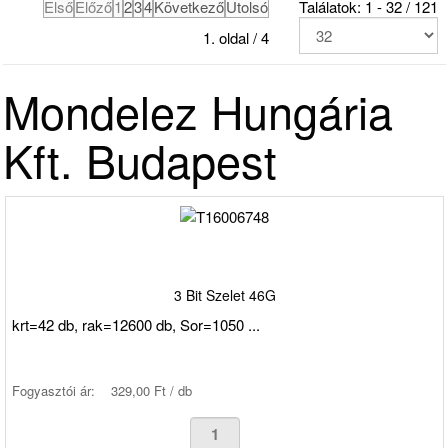
Első
Előző
1
2
3
4
Következő
Utolsó
Találatok: 1 - 32 / 121
1. oldal / 4
Mondelez Hungária
Kft. Budapest
3 Bit Szelet 46G
krt=42 db, rak=12600 db, Sor=1050 ...
Fogyasztói ár:
329,00 Ft / db